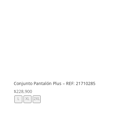
Conjunto Pantalón Plus – REF: 21710285
$
228,900
L
XL
2XL