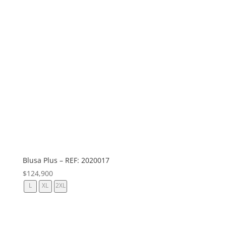
Blusa Plus – REF: 2020017
$
124,900
L
XL
2XL