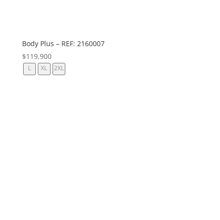
Body Plus – REF: 2160007
$
119,900
L
XL
2XL