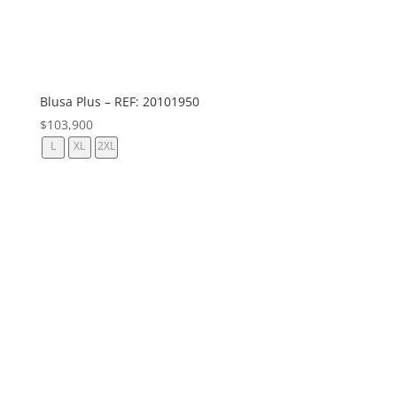
Blusa Plus – REF: 20101950
$
103,900
L
XL
2XL