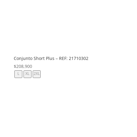
Conjunto Short Plus – REF: 21710302
$
208,900
L
XL
2XL