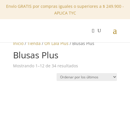
Envío GRATIS por compras iguales o superiores a $ 249.900 -
APLICA TYC
✕
Inicio
/
Tienda
/
Oh Lalá Plus
/ Blusas Plus
Blusas Plus
Ordenado
Mostrando 1–12 de 34 resultados
por
los
últimos