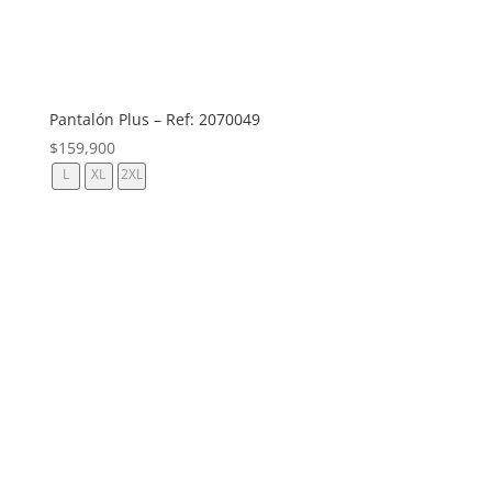
Pantalón Plus – Ref: 2070049
$
159,900
L
XL
2XL