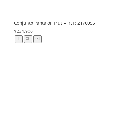
Conjunto Pantalón Plus – REF: 2170055
$
234,900
L
XL
2XL