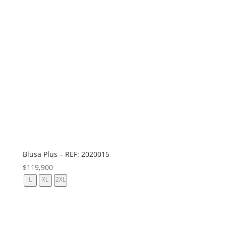
Blusa Plus – REF: 2020015
$
119,900
L
XL
2XL