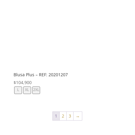
Blusa Plus – REF: 20201207
$
104,900
L
XL
2XL
1
2
3
→