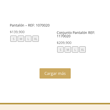
Pantalón – REF: 1070020
$
139,900
Conjunto Pantalón REF:
1170020
S
M
L
XL
$
209,900
S
M
L
XL
Cargar más