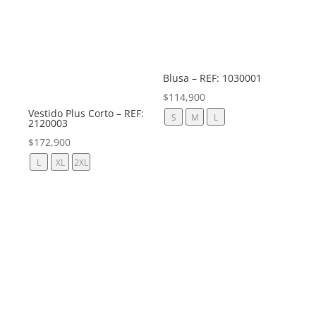
Blusa – REF: 1030001
$
114,900
Vestido Plus Corto – REF:
S
M
L
2120003
$
172,900
L
XL
2XL