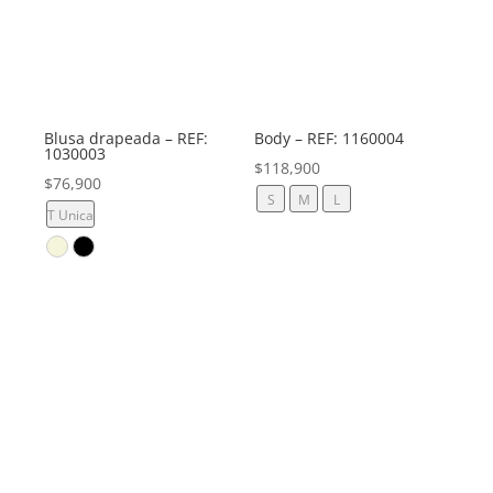
Blusa drapeada – REF:
Body – REF: 1160004
1030003
$
118,900
$
76,900
S
M
L
T Unica