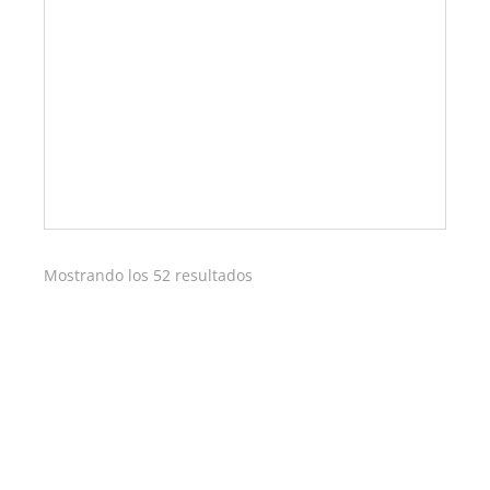
Ordenado
Mostrando los 52 resultados
por
los
últimos