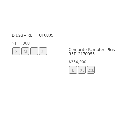
Blusa – REF: 1010009
$
111,900
Conjunto Pantalón Plus –
S
M
L
XL
REF: 2170055
$
234,900
L
XL
2XL