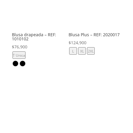
Blusa drapeada – REF:
Blusa Plus – REF: 2020017
1010102
$
124,900
$
76,900
L
XL
2XL
T Unica