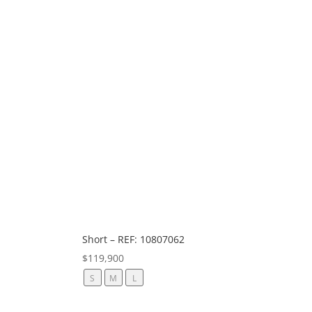
Short – REF: 10807062
$
119,900
S
M
L