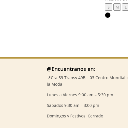
pr
S
M
L
ori
era
$1
@Encuentranos en:
📍Cra 59
Transv 49B – 03 Centro Mundial 
la Moda
Lunes a Viernes 9:00 am – 5:30 pm
Sabados 9:30 am – 3:00 pm
Domingos y Festivos: Cerrado