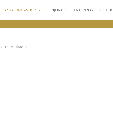
PANTALONES/SHORTS
CONJUNTOS
ENTERIZOS
VESTID
Ordenado
os 13 resultados
por
los
últimos