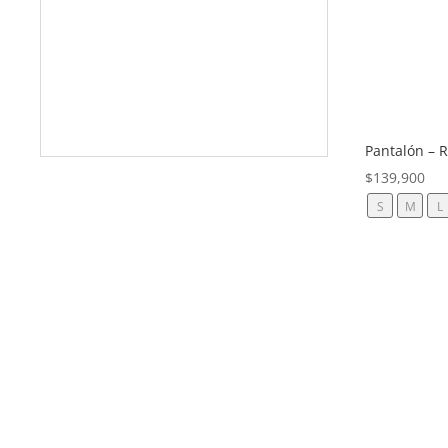
Pantalón – 
$
139,900
S
M
L