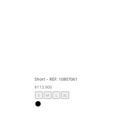
Short – REF: 10807061
$
113,900
S
M
L
XL