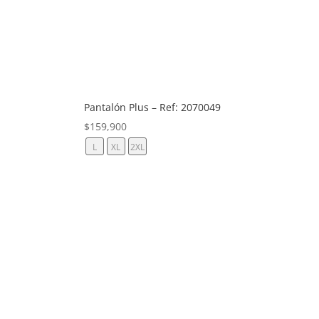
Pantalón Plus – Ref: 2070049
$
159,900
L
XL
2XL