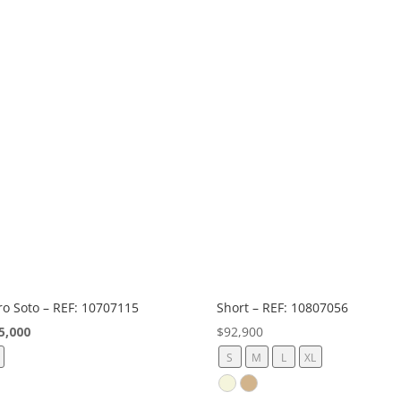
ro Soto – REF: 10707115
Short – REF: 10807056
El
5,000
$
92,900
ecio
precio
S
M
L
XL
ginal
actual
:
es: