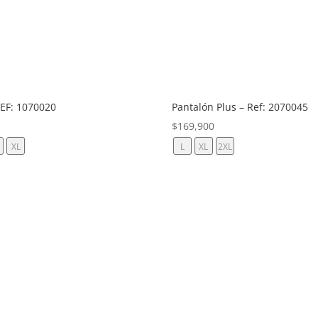
REF: 1070020
Pantalón Plus – Ref: 2070045
$
169,900
XL
L
XL
2XL