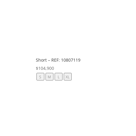
Short – REF: 10807119
$
104,900
S
M
L
XL