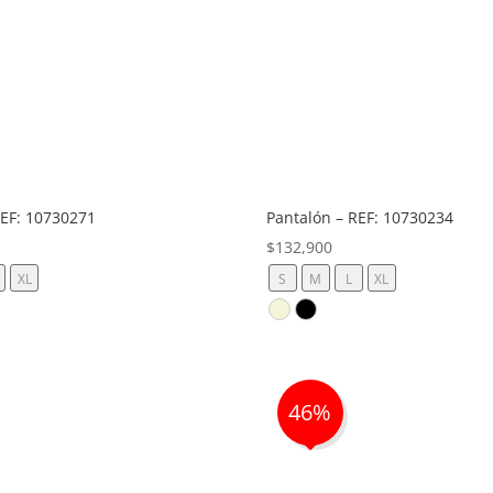
REF: 10730271
Pantalón – REF: 10730234
$
132,900
XL
S
M
L
XL
46%