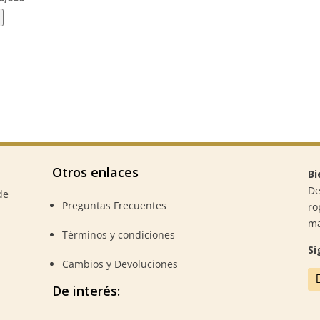
ecio
precio
ginal
actual
:
es:
32,900.
$70,000.
Otros enlaces
Bi
De
de
Preguntas Frecuentes
ro
m
Términos y condiciones
Sí
Cambios y Devoluciones
De interés: