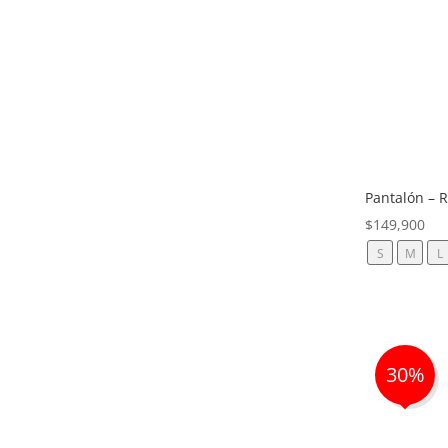
Pantalón – 
$
149,900
S
M
L
30%