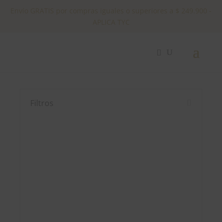
Envío GRATIS por compras iguales o superiores a $ 249.900 -
APLICA TYC
✕
OCXYRYS /
BLUSAS
Filtros