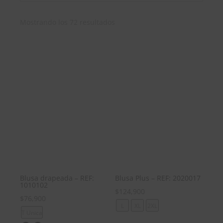
Ordenado
Mostrando los 72 resultados
por
los
últimos
Blusa drapeada – REF:
Blusa Plus – REF: 2020017
1010102
$
124,900
$
76,900
L
XL
2XL
T Unica