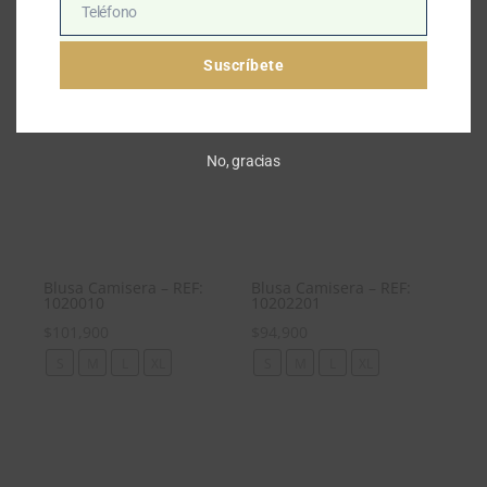
Teléfono
Teléfono
Suscríbete
No, gracias
Blusa Camisera – REF:
Blusa Camisera – REF:
1020010
10202201
$
101,900
$
94,900
S
M
L
XL
S
M
L
XL