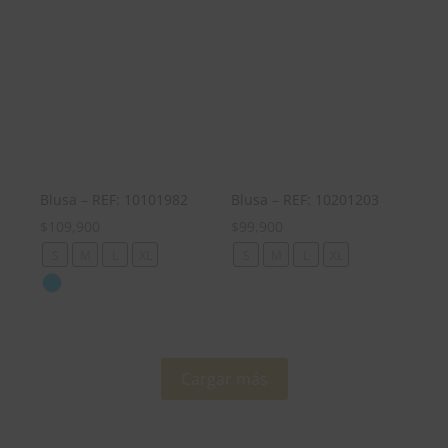
Blusa – REF: 10101982
Blusa – REF: 10201203
$
109,900
$
99,900
S
M
L
XL
S
M
L
XL
Cargar más