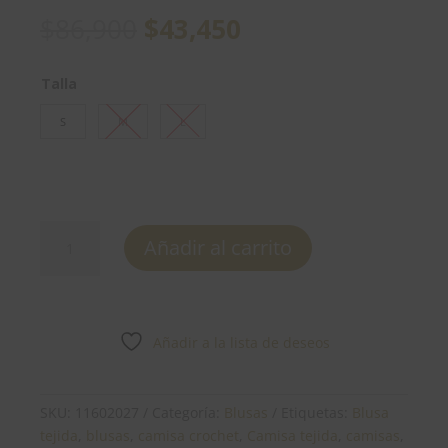
El
El
$
86,900
$
43,450
precio
precio
original
actual
Talla
era:
es:
$86,900.
$43,450.
S
M
L
Body
Añadir al carrito
-
REF:
11602027
cantidad
Añadir a la lista de deseos
SKU:
11602027
Categoría:
Blusas
Etiquetas:
Blusa
tejida
,
blusas
,
camisa crochet
,
Camisa tejida
,
camisas
,