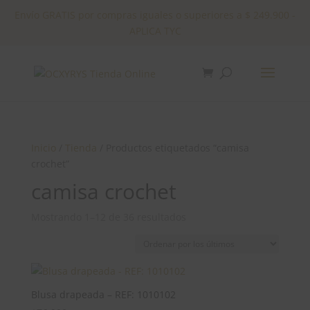
Envío GRATIS por compras iguales o superiores a $ 249.900 -
APLICA TYC
✕
Inicio
/
Tienda
/ Productos etiquetados “camisa
crochet”
camisa crochet
Ordenado
Mostrando 1–12 de 36 resultados
por
los
últimos
Blusa drapeada – REF: 1010102