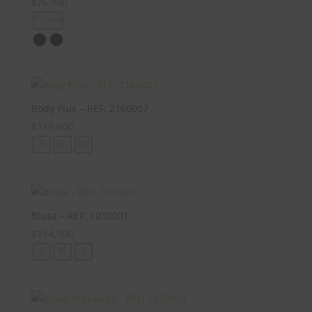
$
76,900
T Unica
Body Plus – REF: 2160007
$
119,900
L
XL
2XL
Blusa – REF: 1030001
$
114,900
S
M
L