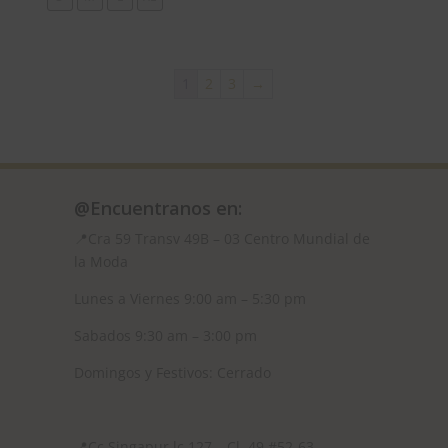
1
2
3
→
@Encuentranos en:
📍Cra 59
Transv 49B – 03 Centro Mundial de
la Moda
Lunes a Viernes 9:00 am – 5:30 pm
Sabados 9:30 am – 3:00 pm
Domingos y Festivos: Cerrado
📍
Cc Singapur lc 127 – Cl. 49 #52-63,