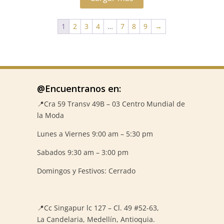
1
2
3
4
…
7
8
9
→
@Encuentranos en:
📍Cra 59
Transv 49B – 03 Centro Mundial de
la Moda
Lunes a Viernes 9:00 am – 5:30 pm
Sabados 9:30 am – 3:00 pm
Domingos y Festivos: Cerrado
📍
Cc Singapur lc 127 – Cl. 49 #52-63,
La Candelaria, Medellín, Antioquia.