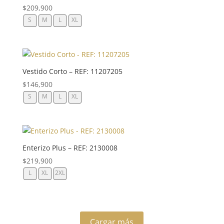
$
209,900
S
M
L
XL
Vestido Corto – REF: 11207205
$
146,900
S
M
L
XL
Enterizo Plus – REF: 2130008
$
219,900
L
XL
2XL
Cargar más