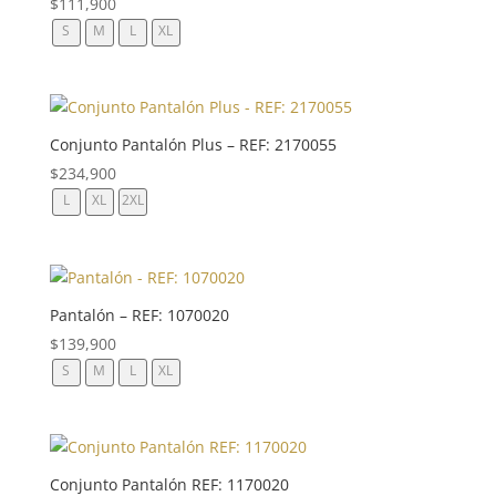
$
111,900
S
M
L
XL
Conjunto Pantalón Plus – REF: 2170055
$
234,900
L
XL
2XL
Pantalón – REF: 1070020
$
139,900
S
M
L
XL
Conjunto Pantalón REF: 1170020