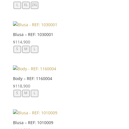
L
XL
2XL
Blusa – REF: 1030001
$
114,900
S
M
L
Body – REF: 1160004
$
118,900
S
M
L
Blusa – REF: 1010009