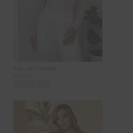
Body – REF: 11602048
$
104,900
S
M
L
XL