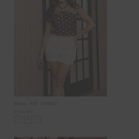
Blusa – REF: 1030001
$
114,900
S
M
L