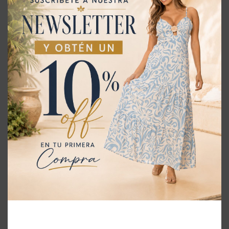
Blusa – REF: 10101982
$
109,900
S
M
L
XL