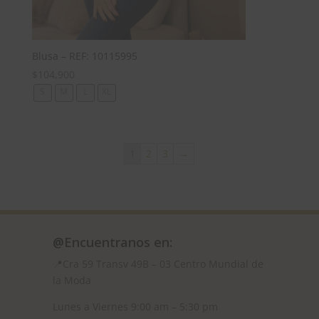
Blusa – REF: 10115995
$
104,900
S
M
L
XL
1
2
3
→
@Encuentranos en:
📍Cra 59
Transv 49B – 03 Centro Mundial de
la Moda
Lunes a Viernes 9:00 am – 5:30 pm