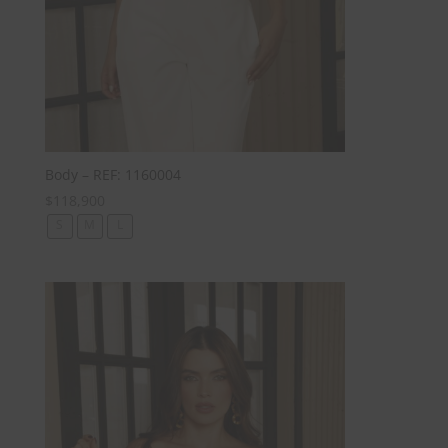
Body – REF: 1160004
$
118,900
S
M
L