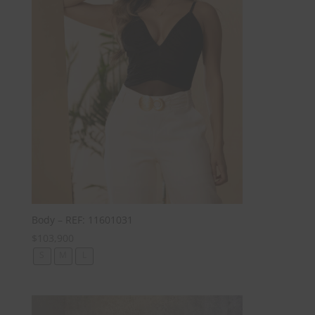
Body – REF: 11601031
$
103,900
S
M
L