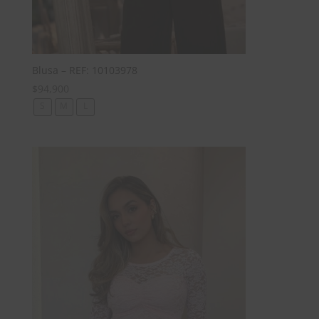
Blusa – REF: 10103978
$
94,900
S
M
L