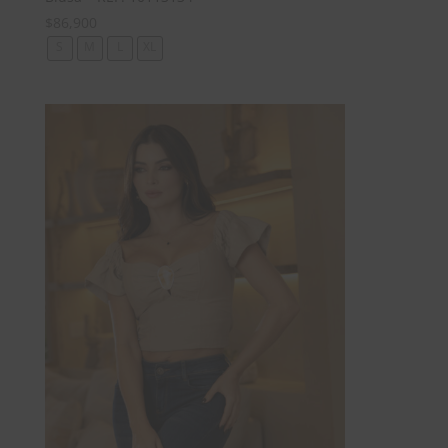
$
86,900
S
M
L
XL