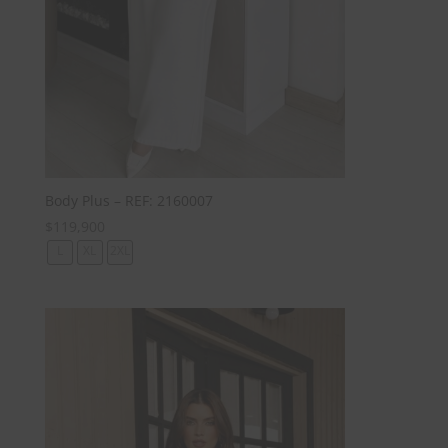
Body Plus – REF: 2160007
$
119,900
L
XL
2XL