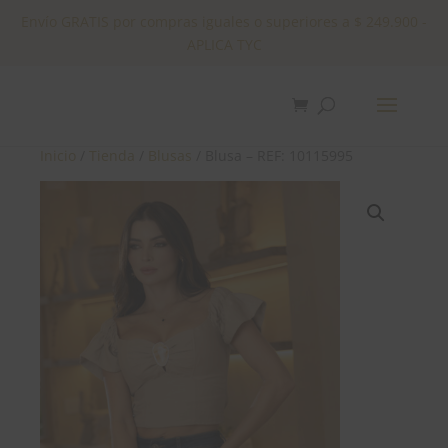
Envío GRATIS por compras iguales o superiores a $ 249.900 -
APLICA TYC
✕
Inicio
/
Tienda
/
Blusas
/ Blusa – REF: 10115995