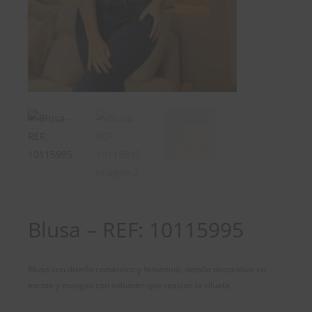
Blusa – REF: 10115995
Blusa con diseño romántico y femenino, detalle decorativo en
escote y mangas con volumen que realzan la silueta.