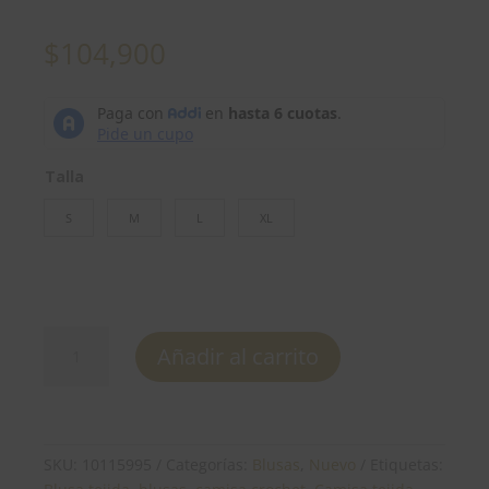
$
104,900
Talla
S
M
L
XL
Blusa
Añadir al carrito
-
REF:
10115995
cantidad
SKU:
10115995
Categorías:
Blusas
,
Nuevo
Etiquetas: