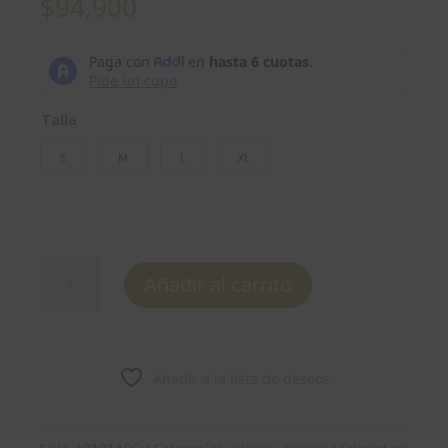
$
94,900
Talla
S
M
L
XL
Blusa
Añadir al carrito
-
REF:
10101A06
cantidad
Añadir a la lista de deseos