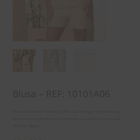
Blusa – REF: 10101A06
Blusa de botones frontales y delicadas mangas tipo pétalo que
aportan un toque elegante y moderno. Su silueta estructurada
realza la figura