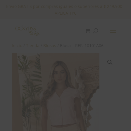
Envío GRATIS por compras iguales o superiores a $ 249.900 -
APLICA TYC
✕
Inicio
/
Tienda
/
Blusas
/ Blusa – REF: 10101A06