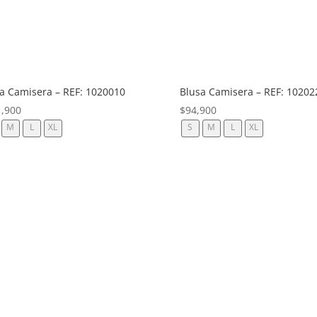
a Camisera – REF: 1020010
Blusa Camisera – REF: 10202
1,900
$
94,900
M
L
XL
S
M
L
XL