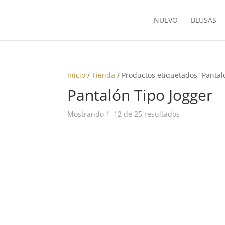
NUEVO
BLUSAS
Inicio
/
Tienda
/ Productos etiquetados “Pantal
Pantalón Tipo Jogger
Ordenado
Mostrando 1–12 de 25 resultados
por
los
últimos