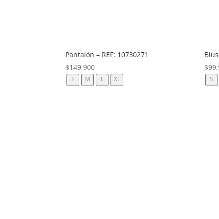
Pantalón – REF: 10730271
Blus
$
149,900
$
99,
S
M
L
XL
S