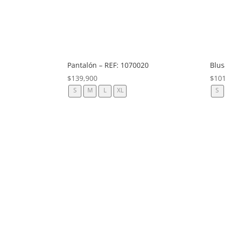
Blus
Pantalón – REF: 1070020
$
10
$
139,900
S
S
M
L
XL