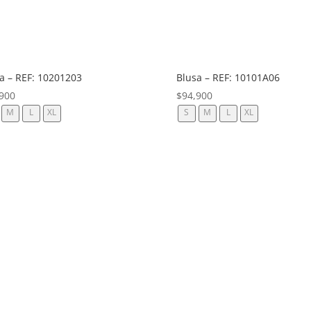
Blusa – REF: 10101A06
a – REF: 10201203
$
94,900
900
S
M
L
XL
M
L
XL