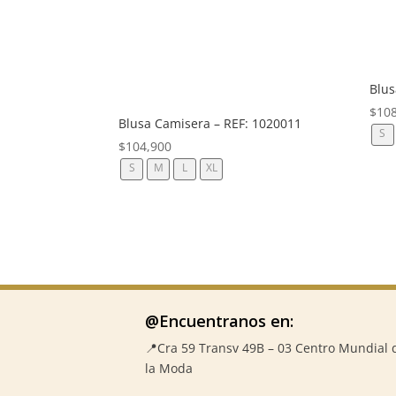
Blus
$
10
Blusa Camisera – REF: 1020011
S
$
104,900
S
M
L
XL
@Encuentranos en:
📍Cra 59
Transv 49B – 03 Centro Mundial 
la Moda