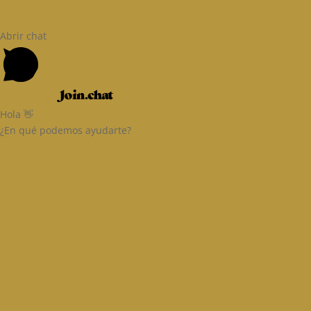
Abrir chat
Powered by
Hola 👋
¿En qué podemos ayudarte?
Email
Ingresa tu correo
Nombre
Nombre