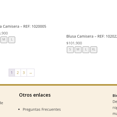
a Camisera – REF: 1020005
8,900
Blusa Camisera – REF: 10202
M
L
$
101,900
S
M
L
XL
1
2
3
→
Otros enlaces
Bi
De
de
ro
Preguntas Frecuentes
m