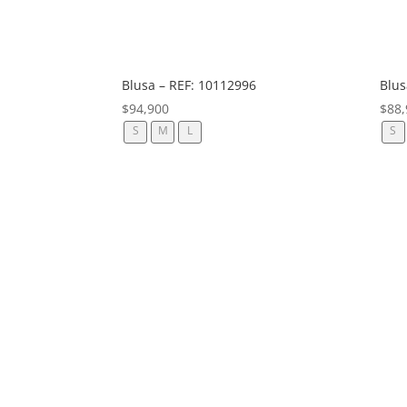
Blus
Blusa – REF: 10112996
$
88,
$
94,900
S
S
M
L