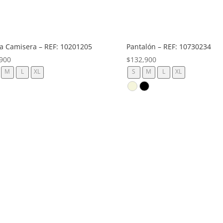
a Camisera – REF: 10201205
Pantalón – REF: 10730234
900
$
132,900
M
L
XL
S
M
L
XL