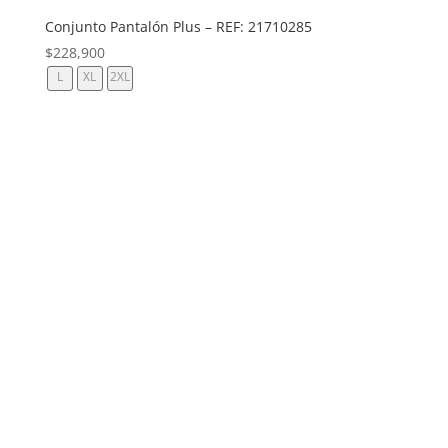
Conjunto Pantalón Plus – REF: 21710285
$
228,900
L
XL
2XL