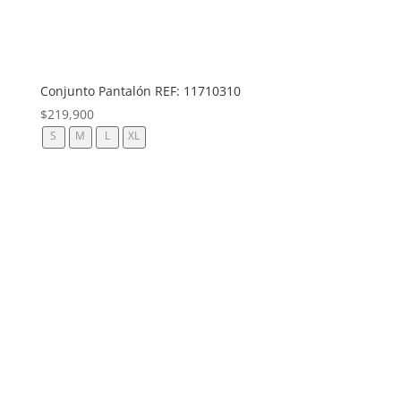
Conjunto Pantalón REF: 11710310
$
219,900
S
M
L
XL