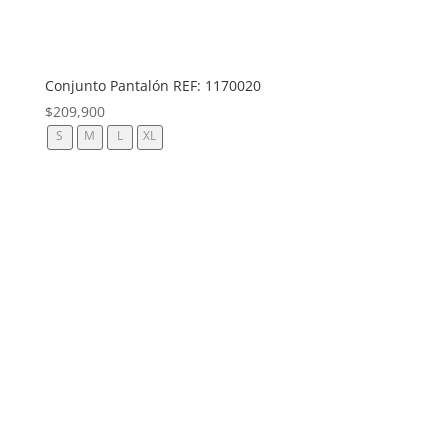
Conjunto Pantalón REF: 1170020
$
209,900
S
M
L
XL