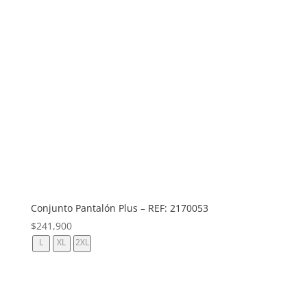
Conjunto Pantalón Plus – REF: 2170053
$
241,900
L
XL
2XL