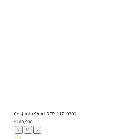
Conjunto Short REF: 11710309
$
189,900
S
M
L