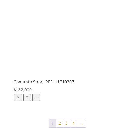
Conjunto Short REF: 11710307
$
182,900
S
M
L
1
2
3
4
→