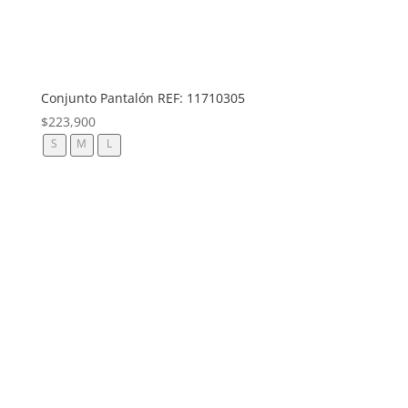
Conjunto Pantalón REF: 11710305
$
223,900
S
M
L