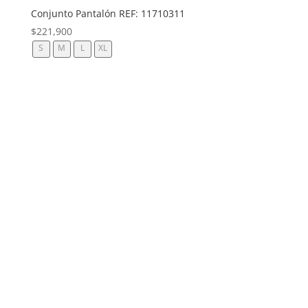
Conjunto Pantalón REF: 11710311
$
221,900
S
M
L
XL