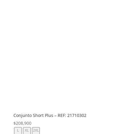
Conjunto Short Plus – REF: 21710302
$
208,900
L
XL
2XL