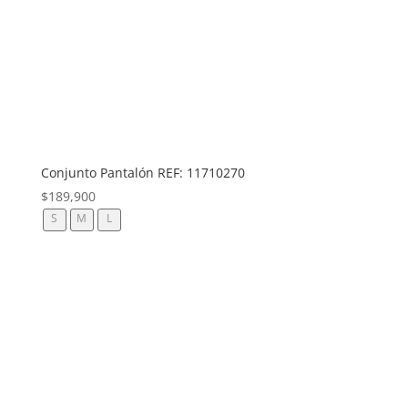
Conjunto Pantalón REF: 11710270
$
189,900
S
M
L