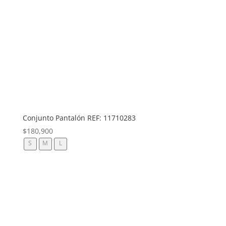
Conjunto Pantalón REF: 11710283
$
180,900
S
M
L