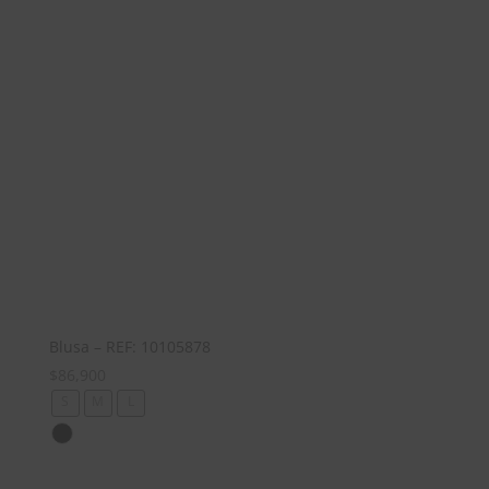
Blusa – REF: 10105878
$
86,900
S
M
L