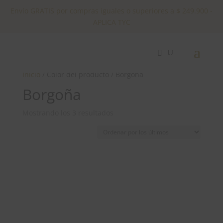
Envío GRATIS por compras iguales o superiores a $ 249.900 -
APLICA TYC
✕
Inicio
/ Color del producto / Borgoña
Borgoña
Ordenado
Mostrando los 3 resultados
por
los
últimos