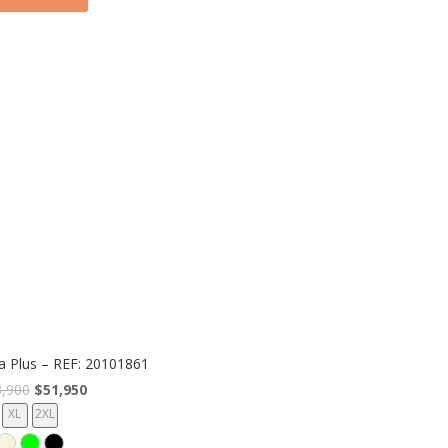
a Plus – REF: 20101861
El
El
3,900
$
51,950
precio
precio
XL
2XL
original
actual