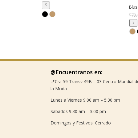
precio
precio
S
Blus
original
actual
$
79,
era:
es:
S
$153,900.
$70,000.
@Encuentranos en:
📍Cra 59
Transv 49B – 03 Centro Mundial d
la Moda
Lunes a Viernes 9:00 am – 5:30 pm
Sabados 9:30 am – 3:00 pm
Domingos y Festivos: Cerrado