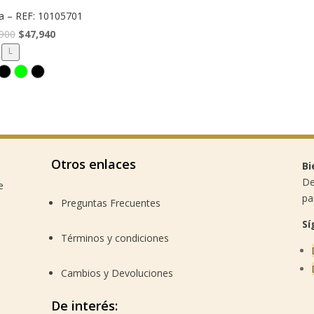
a – REF: 10105701
El
El
900
$
47,940
precio
precio
L
original
actual
era:
es:
$79,900.
$47,940.
Otros enlaces
Bi
De
e
pa
Preguntas Frecuentes
Sí
Términos y condiciones
Cambios y Devoluciones
De interés: