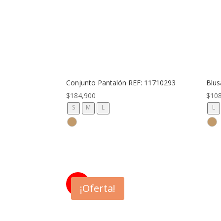
Conjunto Pantalón REF: 11710293
Blus
$
184,900
$
10
S
M
L
L
60%
¡Oferta!