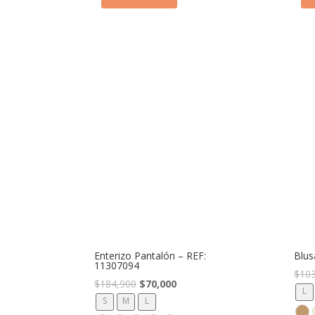
Enterizo Pantalón – REF:
Blus
11307094
$
10
El
El
$
184,900
$
70,000
L
precio
precio
S
M
L