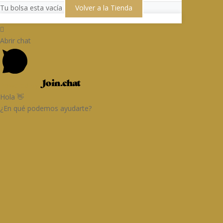
Tu bolsa esta vacía
Volver a la Tienda
Abrir chat
Powered by
Hola 👋
¿En qué podemos ayudarte?
Email
Ingresa tu corr