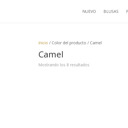
NUEVO
BLUSAS
Inicio
/ Color del producto / Camel
Camel
Ordenado
Mostrando los 8 resultados
por
los
últimos