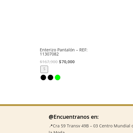
Enterizo Pantalón – REF:
11307082
El
El
$
167,900
$
70,000
precio
precio
S
original
actual
era:
es:
$167,900.
$70,000.
@Encuentranos en:
📍Cra 59
Transv 49B – 03 Centro Mundial 
la Moda