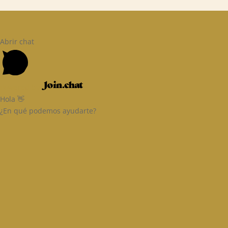
Abrir chat
Powered by
Hola 👋
¿En qué podemos ayudarte?
Email
Ingresa tu correo