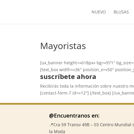
NUEVO
BLUSAS
Mayoristas
[ux_banner height=»618px» bg=»971″ bg_size=»
[text_box width=»36″ position_x=»50″ position_
suscríbete ahora
Recibirás toda la información sobre nuestro mo
[contact-form-7 id=»12″] [/text_box] [/ux_bann
@Encuentranos en:
📍Cra 59
Transv 49B – 03 Centro Mundial 
la Moda