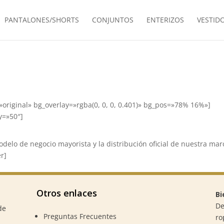
PANTALONES/SHORTS
CONJUNTOS
ENTERIZOS
VESTID
original» bg_overlay=»rgba(0, 0, 0, 0.401)» bg_pos=»78% 16%»]
y=»50″]
delo de negocio mayorista y la distribución oficial de nuestra mar
er]
Otros enlaces
Bi
De
de
Preguntas Frecuentes
ro