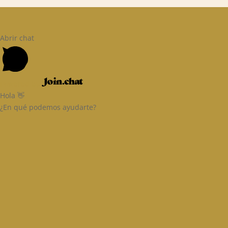
Abrir chat
Powered by
Hola 👋
¿En qué podemos ayudarte?
Email
Ingresa tu correo