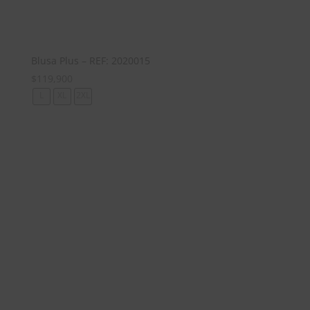
Blusa Plus – REF: 2020015
$
119,900
L
XL
2XL