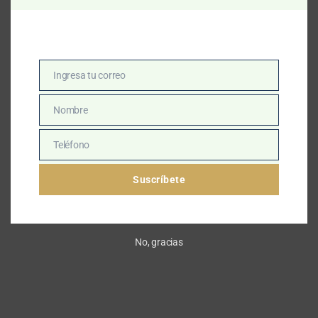
Conjunto Pantalón Plus – REF: 21710285
$
228,900
L
XL
2XL
Ingresa tu correo
Email
Nombre
Nombre
Teléfono
Teléfono
Suscríbete
No, gracias