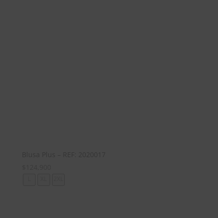
Blusa Plus – REF: 2020017
$
124,900
L
XL
2XL