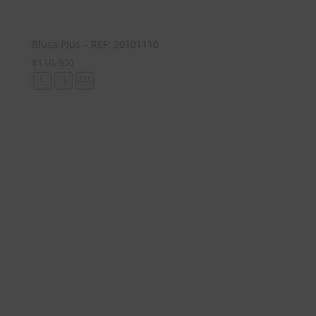
Blusa Plus – REF: 20101110
$
110,900
L
XL
2XL