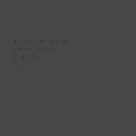
Blusa Plus – REF: 20101A02
$
103,900
–
$
110,900
L
XL
2XL