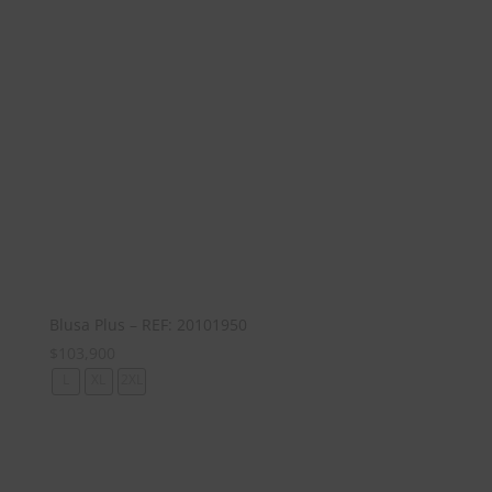
Blusa Plus – REF: 20101950
$
103,900
L
XL
2XL