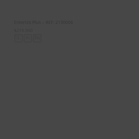
Enterizo Plus – REF: 2130008
$
219,900
L
XL
2XL