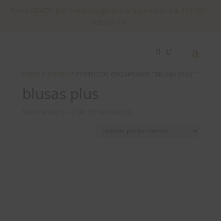
Envío GRATIS por compras iguales o superiores a $ 249.900 -
APLICA TYC
✕
Inicio
/
Tienda
/ Productos etiquetados “blusas plus”
blusas plus
Ordenado
Mostrando 1–12 de 35 resultados
por
los
últimos