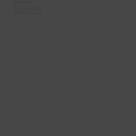
$
104,900
L
XL
2XL