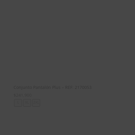
Conjunto Pantalón Plus – REF: 2170053
$
241,900
L
XL
2XL