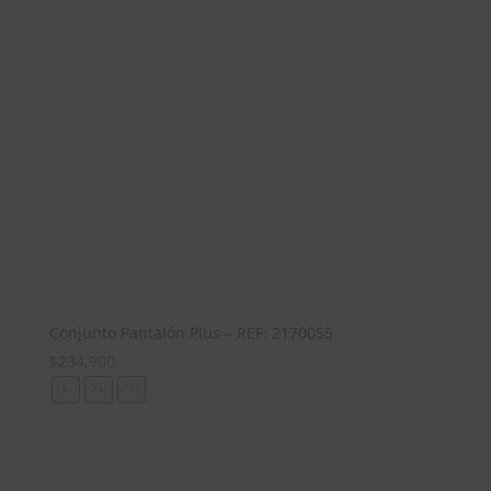
Conjunto Pantalón Plus – REF: 2170055
$
234,900
L
XL
2XL