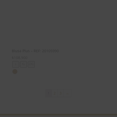
Blusa Plus – REF: 20105990
$
108,900
L
XL
2XL
1
2
3
→