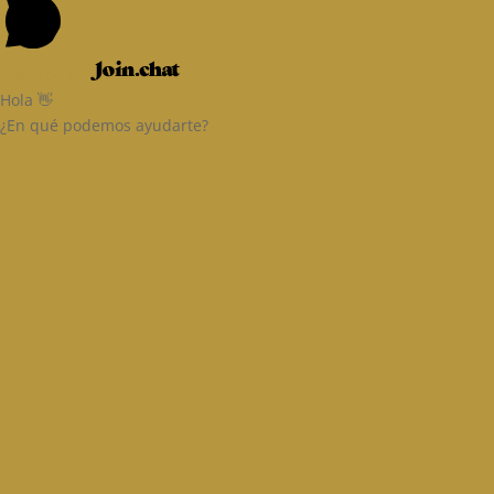
Powered by
Hola 👋
¿En qué podemos ayudarte?
Email
Ingresa tu correo
Nombre
Nombre
Teléfono
Teléfono