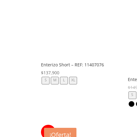
Enterizo Short – REF: 11407076
$
137,900
Ente
S
M
L
XL
$
14
S
40%
¡Oferta!