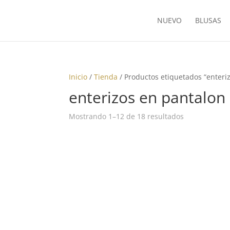
NUEVO
BLUSAS
Inicio
/
Tienda
/ Productos etiquetados “enteri
enterizos en pantalon
Ordenado
Mostrando 1–12 de 18 resultados
por
los
últimos