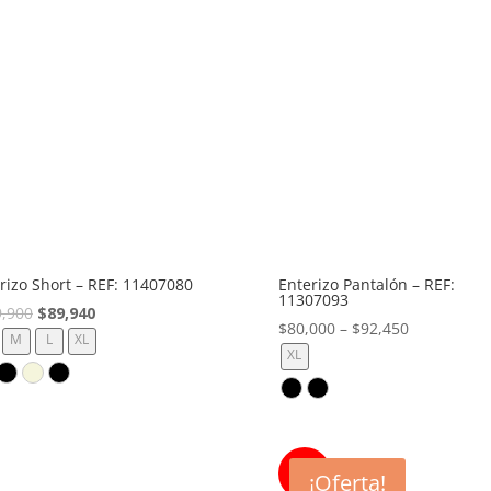
rizo Short – REF: 11407080
Enterizo Pantalón – REF:
11307093
El
El
9,900
$
89,940
$
80,000
–
$
92,450
precio
precio
M
L
XL
XL
original
actual
era:
es:
$149,900.
$89,940.
53%
¡Oferta!