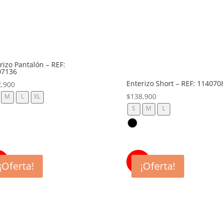
rizo Pantalón – REF:
07136
Enterizo Short – REF: 114070
2,900
$
138,900
M
L
XL
S
M
L
%
57%
¡Oferta!
¡Oferta!