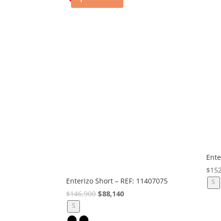
Ente
$
15
Enterizo Short – REF: 11407075
S
El
El
$
146,900
$
88,140
precio
precio
S
original
actual