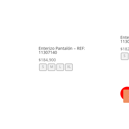
Ente
113
Enterizo Pantalón – REF:
$
18
11307140
S
$
184,900
S
M
L
XL
40