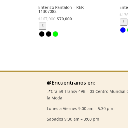
Enterizo Pantalón – REF:
Ente
11307082
$
13
El
El
$
167,900
$
70,000
S
precio
precio
S
original
actual
era:
es:
$167,900.
$70,000.
@Encuentranos en:
📍Cra 59
Transv 49B – 03 Centro Mundial 
la Moda
Lunes a Viernes 9:00 am – 5:30 pm
Sabados 9:30 am – 3:00 pm