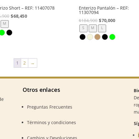
rizo Short – REF: 11407078
Enterizo Pantalón – REF:
11307094
El
El
6,900
$
68,450
El
El
$
184,900
$
70,000
precio
precio
M
precio
precio
S
M
L
original
actual
original
actual
era:
es:
era:
es:
$136,900.
$68,450.
$184,900.
$70,000.
1
2
→
Otros enlaces
Bi
De
de
ro
Preguntas Frecuentes
m
Términos y condiciones
Sí
Cambios y Devoluciones