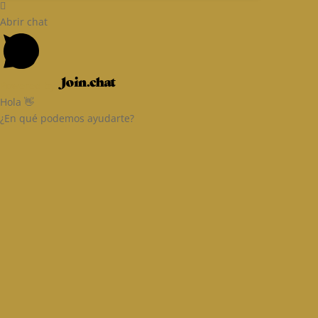
Abrir chat
Powered by
Hola 👋
¿En qué podemos ayudarte?
Email
Ingresa tu correo
Nombre
Nombre