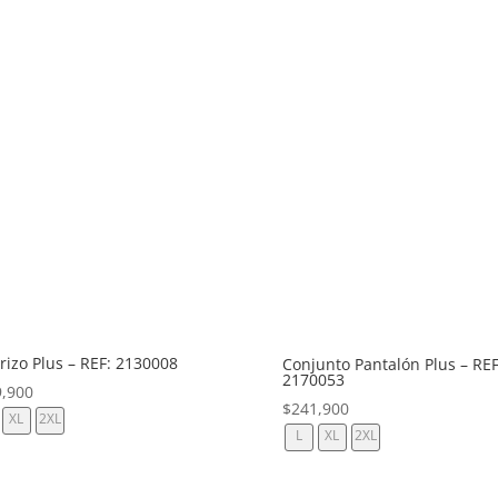
rizo Plus – REF: 2130008
Conjunto Pantalón Plus – REF
2170053
9,900
$
241,900
XL
2XL
L
XL
2XL