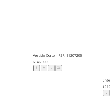
Vestido Corto – REF: 11207205
$
146,900
S
M
L
XL
Ente
$
21
L