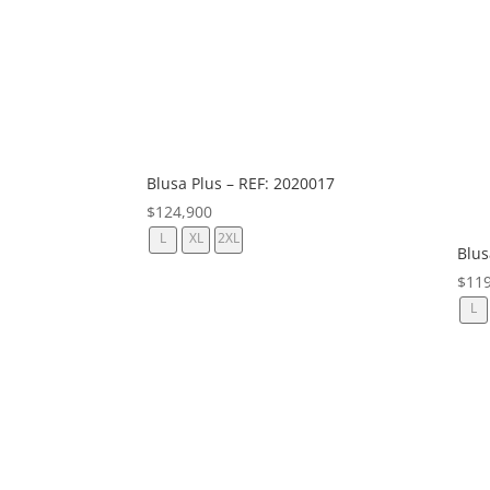
Blusa Plus – REF: 2020017
$
124,900
L
XL
2XL
Blus
$
11
L