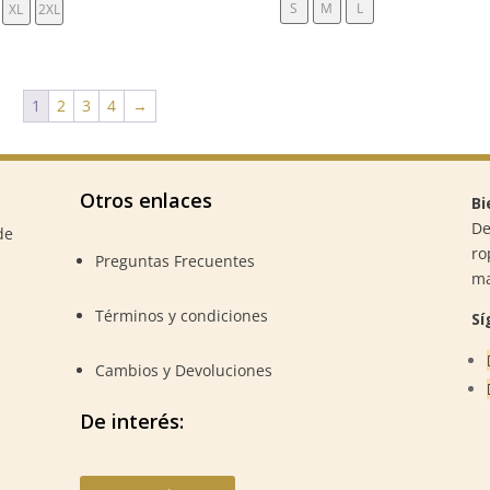
S
M
L
XL
2XL
1
2
3
4
→
Otros enlaces
Bi
De
de
ro
Preguntas Frecuentes
m
Términos y condiciones
Sí
Cambios y Devoluciones
De interés: