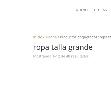
NUEVO
BLUSAS
Inicio
/
Tienda
/ Productos etiquetados “ropa t
ropa talla grande
Ordenado
Mostrando 1–12 de 48 resultados
por
los
últimos