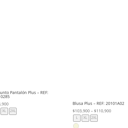
unto Pantalón Plus – REF:
10285
Blusa Plus – REF: 20101A02
8,900
$
103,900
–
$
110,900
XL
2XL
L
XL
2XL