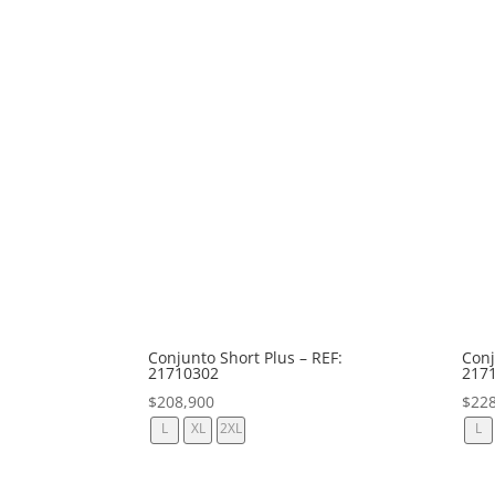
Conjunto Short Plus – REF:
Conj
21710302
217
$
208,900
$
22
L
XL
2XL
L