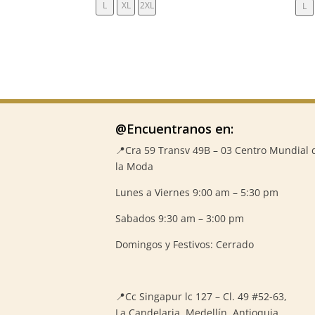
L
XL
2XL
L
@Encuentranos en:
📍Cra 59
Transv 49B – 03 Centro Mundial 
la Moda
Lunes a Viernes 9:00 am – 5:30 pm
Sabados 9:30 am – 3:00 pm
Domingos y Festivos: Cerrado
📍
Cc Singapur lc 127 – Cl. 49 #52-63,
La Candelaria, Medellín, Antioquia.