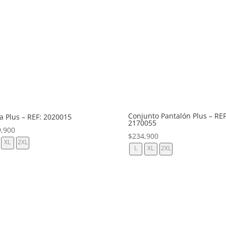
Conjunto Pantalón Plus – REF
a Plus – REF: 2020015
2170055
9,900
$
234,900
XL
2XL
L
XL
2XL