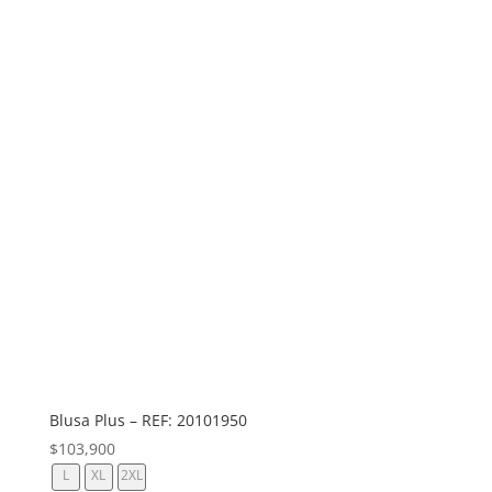
Blusa Plus – REF: 20101950
$
103,900
L
XL
2XL