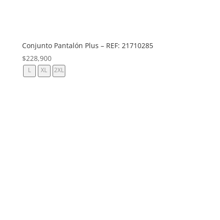
Conjunto Pantalón Plus – REF: 21710285
$
228,900
L
XL
2XL