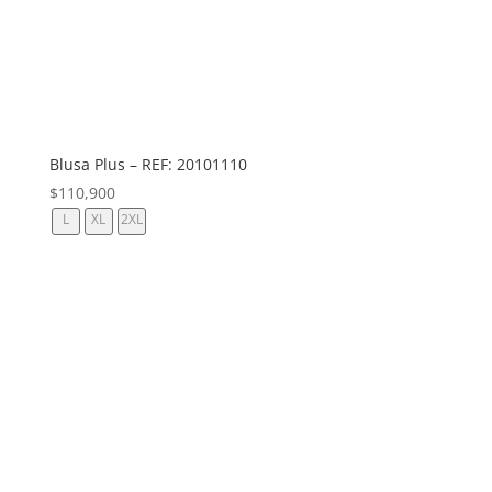
Blusa Plus – REF: 20101110
$
110,900
L
XL
2XL