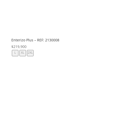
Enterizo Plus – REF: 2130008
$
219,900
L
XL
2XL