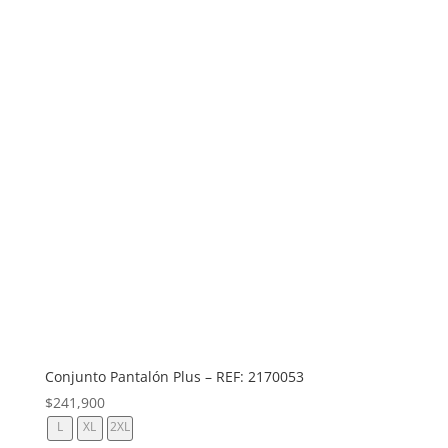
Conjunto Pantalón Plus – REF: 2170053
$
241,900
L
XL
2XL