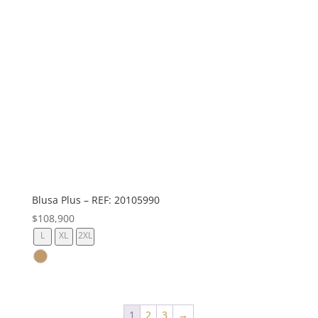
Blusa Plus – REF: 20105990
$
108,900
L
XL
2XL
1
2
3
→