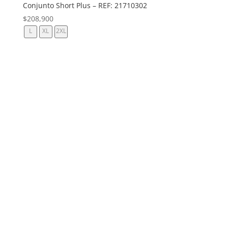
Conjunto Short Plus – REF: 21710302
$
208,900
L
XL
2XL