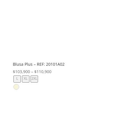
Blusa Plus – REF: 20101A02
$
103,900
–
$
110,900
L
XL
2XL