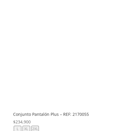
Conjunto Pantalón Plus – REF: 2170055
$
234,900
L
XL
2XL