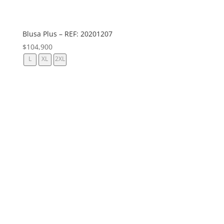
Blusa Plus – REF: 20201207
$
104,900
L
XL
2XL