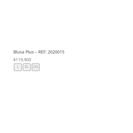
Blusa Plus – REF: 2020015
$
119,900
L
XL
2XL