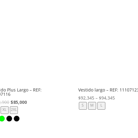
ido Plus Largo – REF:
Vestido largo – REF: 1110712
07116
$
92,345
–
$
94,345
El
El
2,900
$
85,000
S
M
L
precio
precio
XL
2XL
original
actual
era:
es:
$182,900.
$85,000.