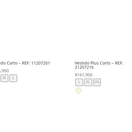
ido Corto – REF: 11207201
Vestido Plus Corto – REF:
21207216
5,900
$
161,900
M
L
L
XL
2XL