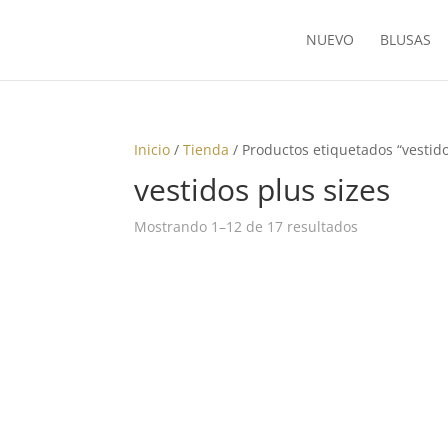
NUEVO
BLUSAS
Inicio
/
Tienda
/ Productos etiquetados “vestido
vestidos plus sizes
Ordenado
Mostrando 1–12 de 17 resultados
por
los
últimos