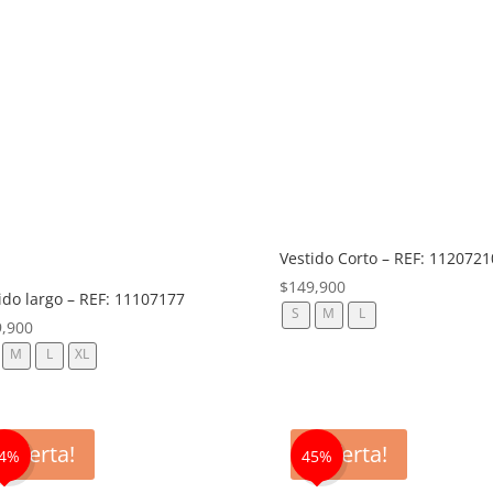
Vestido Corto – REF: 1120721
$
149,900
ido largo – REF: 11107177
S
M
L
9,900
M
L
XL
¡Oferta!
¡Oferta!
4%
45%