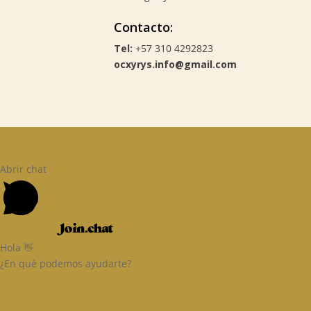
Contacto:
Tel:
+57 310 4292823
ocxyrys.info@gmail.com
Abrir chat
Powered by
Hola 👋
¿En qué podemos ayudarte?