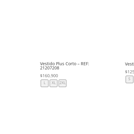
Vestido Plus Corto – REF:
Vest
21207208
$
12
$
160,900
S
L
XL
2XL