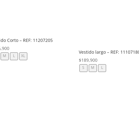
ido Corto – REF: 11207205
6,900
Vestido largo – REF: 1110718
M
L
XL
$
189,900
S
M
L