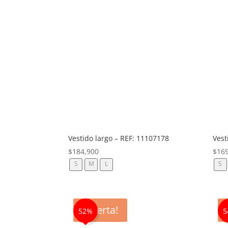
Vestido largo – REF: 11107178
Vest
$
184,900
$
16
S
M
L
S
¡Oferta!
52%
5