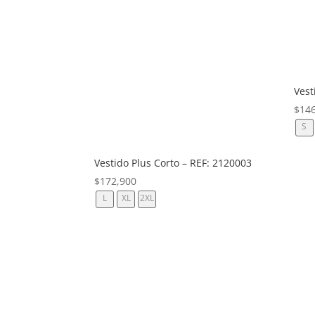
Vest
$
14
S
Vestido Plus Corto – REF: 2120003
$
172,900
L
XL
2XL