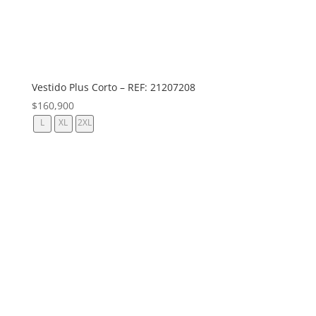
Vestido Plus Corto – REF: 21207208
$
160,900
L
XL
2XL