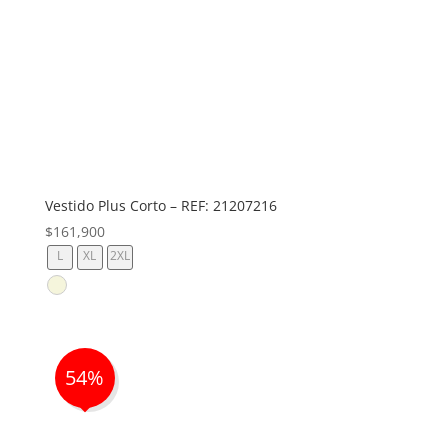
Vestido Plus Corto – REF: 21207216
$
161,900
L
XL
2XL
54%