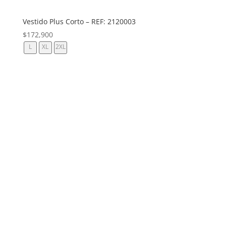
Vestido Plus Corto – REF: 2120003
$
172,900
L
XL
2XL