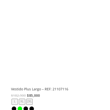
Vestido Plus Largo – REF: 21107116
El
El
$
182,900
$
85,000
precio
precio
L
XL
2XL
original
actual