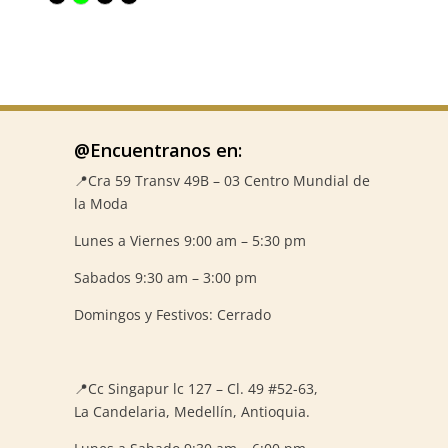
era:
es:
$182,900.
$85,000.
@Encuentranos en:
📍Cra 59
Transv 49B – 03 Centro Mundial de
la Moda
Lunes a Viernes 9:00 am – 5:30 pm
Sabados 9:30 am – 3:00 pm
Domingos y Festivos: Cerrado
📍
Cc Singapur lc 127 – Cl. 49 #52-63,
La Candelaria, Medellín, Antioquia.