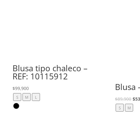
Blusa tipo chaleco –
REF: 10115912
Blusa 
$
99,900
S
M
L
El
$
89,900
$
53
pre
S
M
ori
era
$89