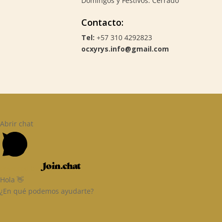
Domingos y Festivos: Cerrado
Contacto:
Tel:
+57 310 4292823
ocxyrys.info@gmail.com
Abrir chat
Powered by
Hola 👋
¿En qué podemos ayudarte?