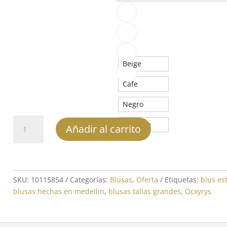
Beige
Cafe
Negro
Blusa
Borgoña
Añadir al carrito
básica
brillo
-
REF:
10115854
SKU:
10115854
Categorías:
Blusas
,
Oferta
Etiquetas:
blus e
cantidad
blusas hechas en medellin
,
blusas tallas grandes
,
Ocxyrys