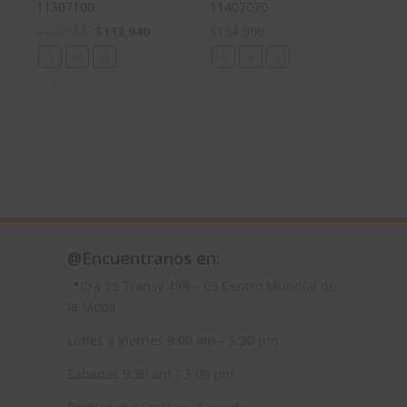
11307100
11407070
El
El
$
189,900
$
113,940
$
134,900
precio
precio
S
M
XL
S
M
L
original
actual
era:
es:
$189,900.
$113,940.
@Encuentranos en:
📍Cra 59
Transv 49B – 03 Centro Mundial de
la Moda
Lunes a Viernes 9:00 am – 5:30 pm
Sabados 9:30 am – 3:00 pm