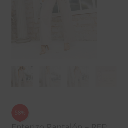
58%
Enterizo Pantalón – REF: