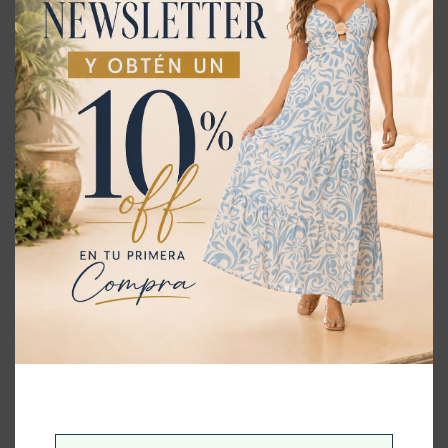
Talla
S
Color
Arena
,
Beige
,
Gris
,
Verde
Productos relacionados
50%