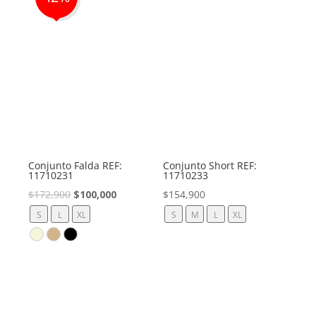
Conjunto Falda REF:
Conjunto Short REF:
11710231
11710233
El
El
$
172,900
$
100,000
$
154,900
precio
precio
S
L
XL
S
M
L
XL
original
actual
era:
es:
$172,900.
$100,000.