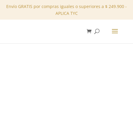
Envío GRATIS por compras iguales o superiores a $ 249.900 -
APLICA TYC
✕
Inicio
/
Tienda
/
Sets
/ Conjunto Falda REF: 11710201