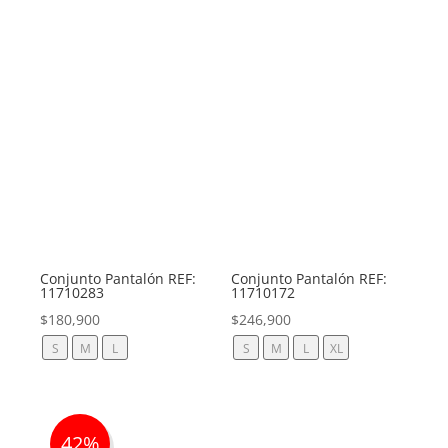
Conjunto Pantalón REF:
Conjunto Pantalón REF:
11710283
11710172
$
180,900
$
246,900
S
M
L
S
M
L
XL
42%