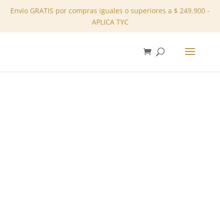
Envío GRATIS por compras iguales o superiores a $ 249.900 -
APLICA TYC
✕
Inicio
/
Tienda
/
Sets
/ Conjunto Pantalón REF: 1070072