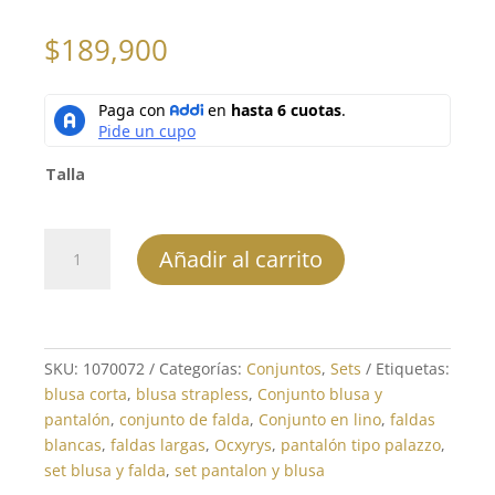
$
189,900
Talla
Conjunto
Añadir al carrito
Pantalón
REF:
1070072
cantidad
SKU:
1070072
Categorías:
Conjuntos
,
Sets
Etiquetas:
blusa corta
,
blusa strapless
,
Conjunto blusa y
pantalón
,
conjunto de falda
,
Conjunto en lino
,
faldas
blancas
,
faldas largas
,
Ocxyrys
,
pantalón tipo palazzo
,
set blusa y falda
,
set pantalon y blusa