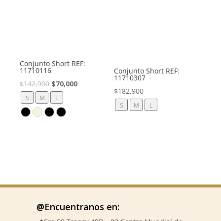
Conjunto Short REF:
11710116
Conjunto Short REF:
11710307
El
El
$
142,900
$
70,000
$
182,900
precio
precio
S
M
L
S
M
L
original
actual
era:
es:
$142,900.
$70,000.
@Encuentranos en: