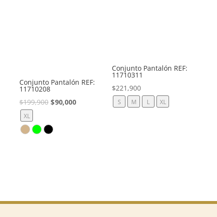
Conjunto Pantalón REF:
11710311
Conjunto Pantalón REF:
$
221,900
11710208
El
El
$
199,900
$
90,000
S
M
L
XL
precio
precio
XL
original
actual
era:
es:
$199,900.
$90,000.