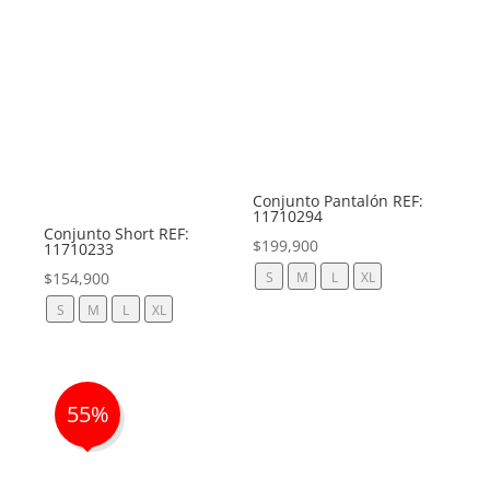
Conjunto Pantalón REF:
11710294
Conjunto Short REF:
$
199,900
11710233
$
154,900
S
M
L
XL
S
M
L
XL
55%