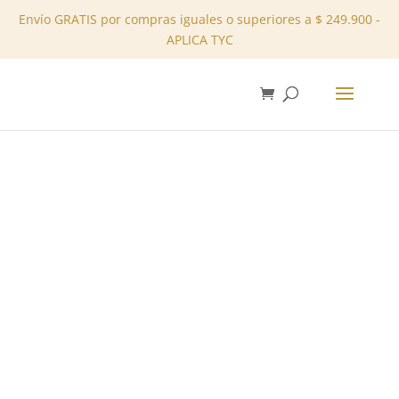
Envío GRATIS por compras iguales o superiores a $ 249.900 -
APLICA TYC
✕
Inicio
/
Tienda
/
Sets
/ Conjunto Pantalón REF:
11710283