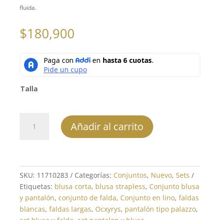
fluida.
$
180,900
Talla
Conjunto
Añadir al carrito
Pantalón
REF:
11710283
cantidad
SKU:
11710283
Categorías:
Conjuntos
,
Nuevo
,
Sets
Etiquetas:
blusa corta
,
blusa strapless
,
Conjunto blusa
y pantalón
,
conjunto de falda
,
Conjunto en lino
,
faldas
blancas
,
faldas largas
,
Ocxyrys
,
pantalón tipo palazzo
,