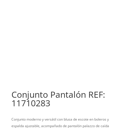
Conjunto Pantalón REF:
11710283
Conjunto moderno y versátil con blusa de escote en boleros y
espalda ajustable, acompañado de pantalón palazzo de caída