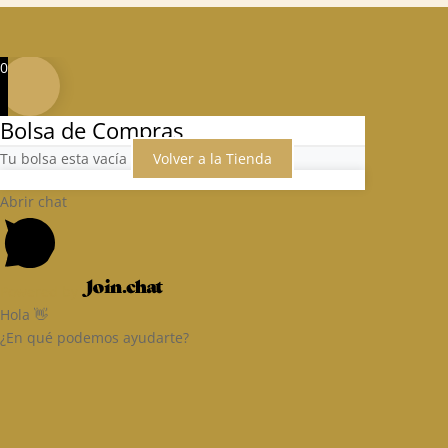
0
Bolsa de Compras
Tu bolsa esta vacía
Volver a la Tienda
Abrir chat
Powered by
Hola 👋
¿En qué podemos ayudarte?