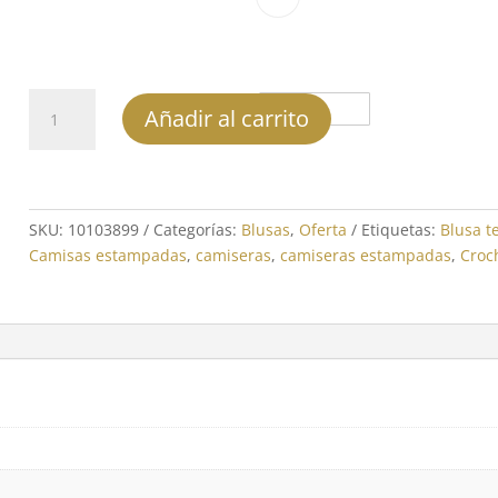
Blusa
Negro
Añadir al carrito
-
REF:
10103899
cantidad
SKU:
10103899
Categorías:
Blusas
,
Oferta
Etiquetas:
Blusa t
Camisas estampadas
,
camiseras
,
camiseras estampadas
,
Croc