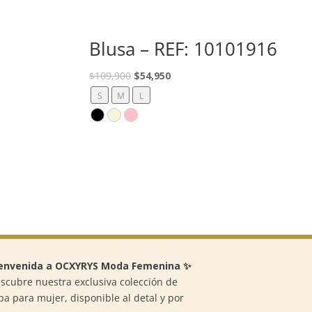
:
Blusa – REF: 10101916
El
El
$
109,900
$
54,950
precio
precio
S
M
L
original
actual
era:
es:
$109,900.
$54,950.
envenida a OCXYRYS Moda Femenina ✨
scubre nuestra exclusiva colección de
pa para mujer, disponible al detal y por