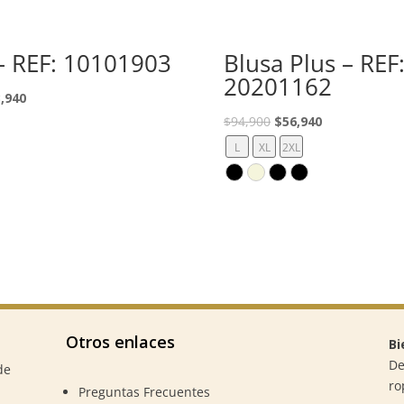
– REF: 10101903
Blusa Plus – REF
20201162
El
,940
cio
precio
El
El
$
94,900
$
56,940
ginal
actual
precio
precio
L
XL
2XL
:
es:
original
actual
,900.
$53,940.
era:
es:
$94,900.
$56,940.
Otros enlaces
Bi
De
de
ro
Preguntas Frecuentes