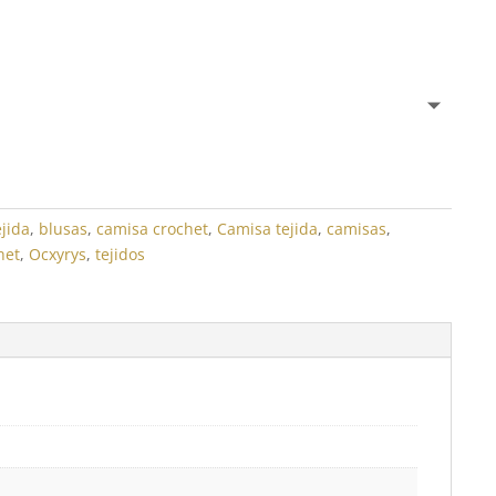
ejida
,
blusas
,
camisa crochet
,
Camisa tejida
,
camisas
,
het
,
Ocxyrys
,
tejidos