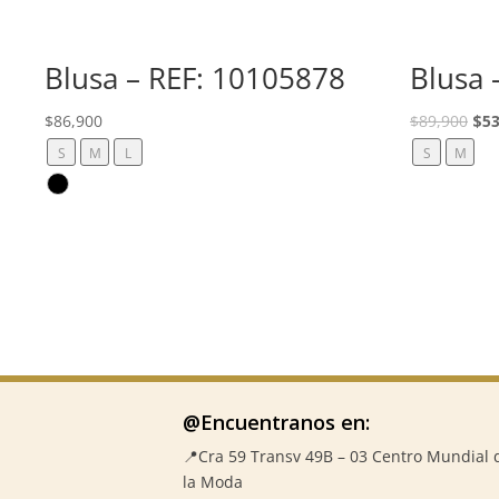
Blusa – REF: 10105878
Blusa 
El
$
86,900
$
89,900
$
53
pre
S
M
L
S
M
ori
era
$89
@Encuentranos en:
📍Cra 59
Transv 49B – 03 Centro Mundial 
la Moda