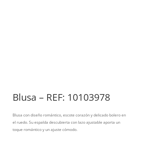
Blusa – REF: 10103978
Blusa con diseño romántico, escote corazón y delicado bolero en
el ruedo. Su espalda descubierta con lazo ajustable aporta un
toque romántico y un ajuste cómodo.