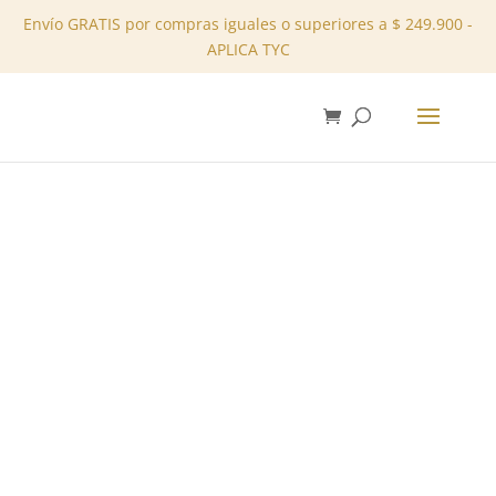
Envío GRATIS por compras iguales o superiores a $ 249.900 -
APLICA TYC
✕
Inicio
/
Tienda
/
Blusas
/ Blusa – REF: 10103978