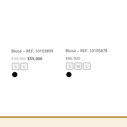
Blusa – REF: 10105878
Blusa – REF: 10103899
El
El
$
86,900
$
98,900
$
55,000
precio
precio
S
M
L
S
L
original
actual
era:
es:
$98,900.
$55,000.