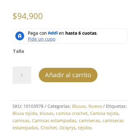
$
94,900
Talla
Blusa
Añadir al carrito
-
REF:
10103978
cantidad
SKU:
10103978
Categorías:
Blusas
,
Nuevo
Etiquetas:
Blusa tejida
,
blusas
,
camisa crochet
,
Camisa tejida
,
camisas
,
Camisas estampadas
,
camiseras
,
camiseras
estampadas
,
Crochet
,
Ocxyrys
,
tejidos