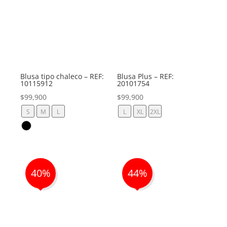
Blusa tipo chaleco – REF:
Blusa Plus – REF:
10115912
20101754
$
99,900
$
99,900
S
M
L
L
XL
2XL
40%
44%