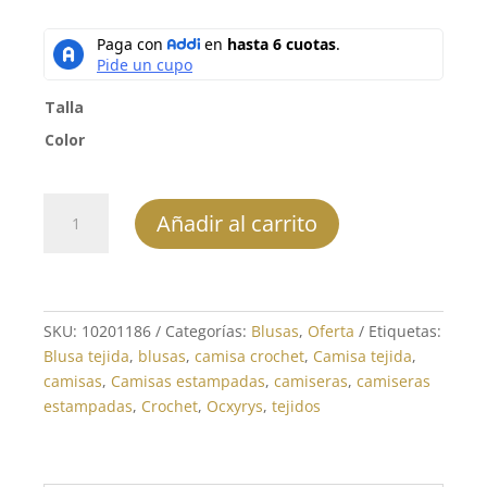
precio
precio
original
actual
era:
es:
$101,900.
$50,950.
Talla
Color
Blusa
Añadir al carrito
-
REF:
10201186
cantidad
SKU:
10201186
Categorías:
Blusas
,
Oferta
Etiquetas:
Blusa tejida
,
blusas
,
camisa crochet
,
Camisa tejida
,
camisas
,
Camisas estampadas
,
camiseras
,
camiseras
estampadas
,
Crochet
,
Ocxyrys
,
tejidos