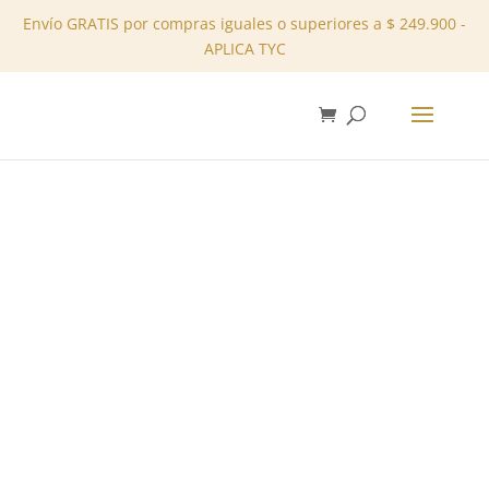
Envío GRATIS por compras iguales o superiores a $ 249.900 -
APLICA TYC
✕
Inicio
/
Tienda
/
Blusas
/ Blusa – REF: 10201186