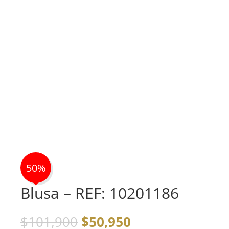
50%
Blusa – REF: 10201186
El
El
$
101,900
$
50,950