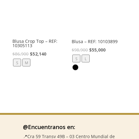
Blusa Crop Top – REF:
Blusa – REF: 10103899
10305113
El
El
$
98,900
$
55,000
El
El
$
86,900
$
52,140
precio
precio
S
L
precio
precio
S
M
original
actual
original
actual
era:
es:
era:
es:
$98,900.
$55,000.
$86,900.
$52,140.
@Encuentranos en:
📍Cra 59
Transv 49B – 03 Centro Mundial de