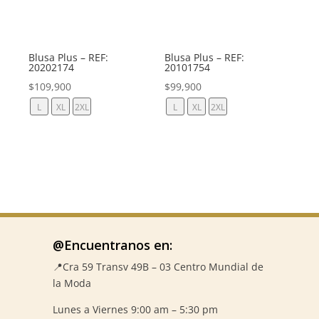
Blusa Plus – REF:
Blusa Plus – REF:
20202174
20101754
$
109,900
$
99,900
L
XL
2XL
L
XL
2XL
@Encuentranos en:
📍Cra 59
Transv 49B – 03 Centro Mundial de
la Moda
Lunes a Viernes 9:00 am – 5:30 pm