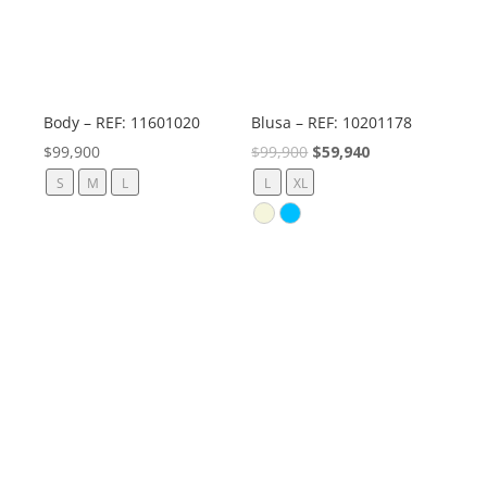
Body – REF: 11601020
Blusa – REF: 10201178
El
El
$
99,900
$
99,900
$
59,940
precio
precio
S
M
L
L
XL
original
actual
era:
es:
$99,900.
$59,940.