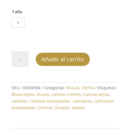
precio
precio
original
actual
Talla
era:
es:
$99,900.
$49,950.
S
Blusa
Añadir al carrito
-
REF:
10304094
cantidad
SKU:
10304094
Categorías:
Blusas
,
Oferta
Etiquetas:
Blusa tejida
,
blusas
,
camisa crochet
,
Camisa tejida
,
camisas
,
Camisas estampadas
,
camiseras
,
camiseras
estampadas
,
Crochet
,
Ocxyrys
,
tejidos