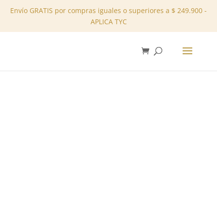
Envío GRATIS por compras iguales o superiores a $ 249.900 -
APLICA TYC
✕
Inicio
/
Tienda
/
Blusas
/ Blusa – REF: 10304094