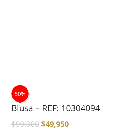
50%
Blusa – REF: 10304094
El
El
$
99,900
$
49,950