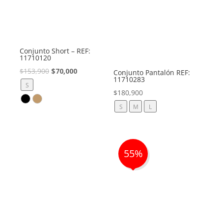
Conjunto Short – REF:
11710120
El
El
$
153,900
$
70,000
Conjunto Pantalón REF:
11710283
precio
precio
S
$
180,900
original
actual
S
M
L
era:
es:
$153,900.
$70,000.
55%