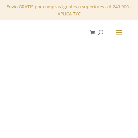
Envío GRATIS por compras iguales o superiores a $ 249.900 -
APLICA TYC
✕
Inicio
/
Tienda
/
Sets
/ Conjunto Pantalón REF:
11710270