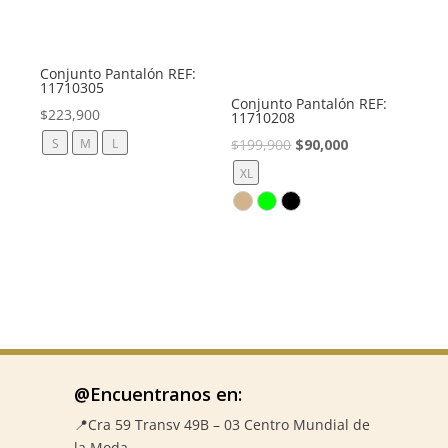
Conjunto Pantalón REF:
11710305
Conjunto Pantalón REF:
$
223,900
11710208
El
El
$
199,900
$
90,000
S
M
L
precio
precio
XL
original
actual
era:
es:
$199,900.
$90,000.
@Encuentranos en:
📍Cra 59
Transv 49B – 03 Centro Mundial de
la Moda