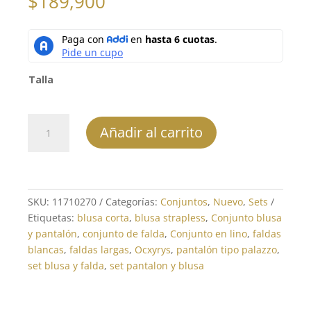
$
189,900
Talla
Conjunto
Añadir al carrito
Pantalón
REF:
11710270
cantidad
SKU:
11710270
Categorías:
Conjuntos
,
Nuevo
,
Sets
Etiquetas:
blusa corta
,
blusa strapless
,
Conjunto blusa
y pantalón
,
conjunto de falda
,
Conjunto en lino
,
faldas
blancas
,
faldas largas
,
Ocxyrys
,
pantalón tipo palazzo
,
set blusa y falda
,
set pantalon y blusa