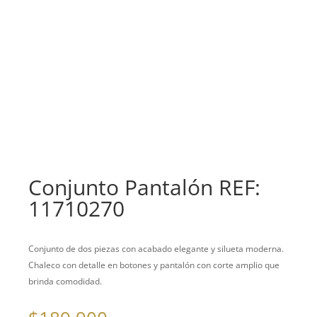
Conjunto Pantalón REF:
11710270
Conjunto de dos piezas con acabado elegante y silueta moderna.
Chaleco con detalle en botones y pantalón con corte amplio que
brinda comodidad.