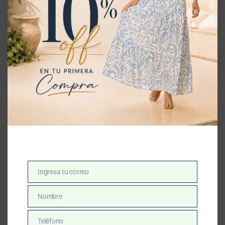
Conjunto Short REF:
11710307
Conjunto Pantalón REF:
$
182,900
11710283
$
180,900
S
M
L
Ingresa tu correo
Email
S
M
L
Nombre
Nombre
Teléfono