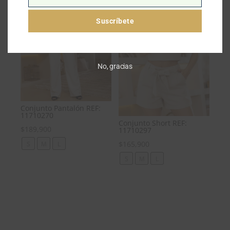
Teléfono
Suscríbete
No, gracias
Conjunto Pantalón REF:
11710270
Conjunto Short REF:
$
189,900
11710297
$
165,900
S
M
L
S
M
L