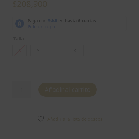
$
208,900
Talla
S
M
L
XL
Conjunto
Añadir al carrito
Pantalón
REF:
11710278
cantidad
Añadir a la lista de deseos