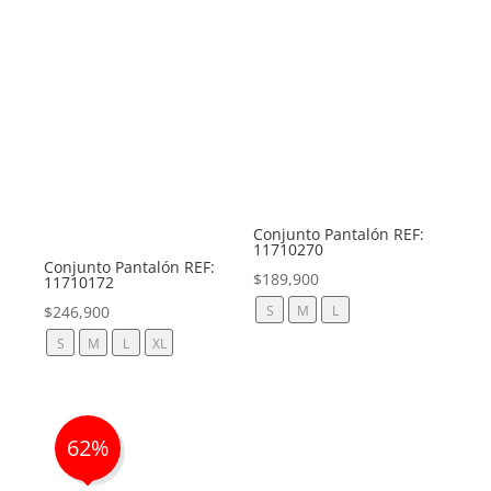
Conjunto Pantalón REF:
11710270
Conjunto Pantalón REF:
$
189,900
11710172
$
246,900
S
M
L
S
M
L
XL
62%