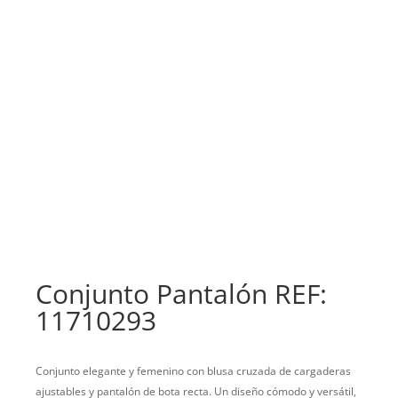
Conjunto Pantalón REF:
11710293
Conjunto elegante y femenino con blusa cruzada de cargaderas
ajustables y pantalón de bota recta. Un diseño cómodo y versátil,