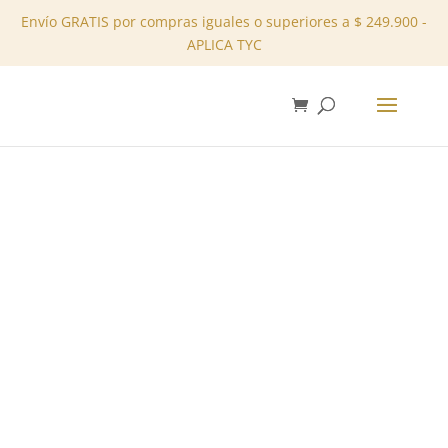
Envío GRATIS por compras iguales o superiores a $ 249.900 -
APLICA TYC
✕
Inicio
/
Tienda
/
Sets
/ Conjunto Pantalón REF:
11710293