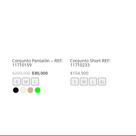
Conjunto Pantalón – REF:
Conjunto Short REF:
11710159
11710233
El
El
$
209,900
$
80,000
$
154,900
precio
precio
S
M
L
S
M
L
XL
original
actual
era:
es:
$209,900.
$80,000.