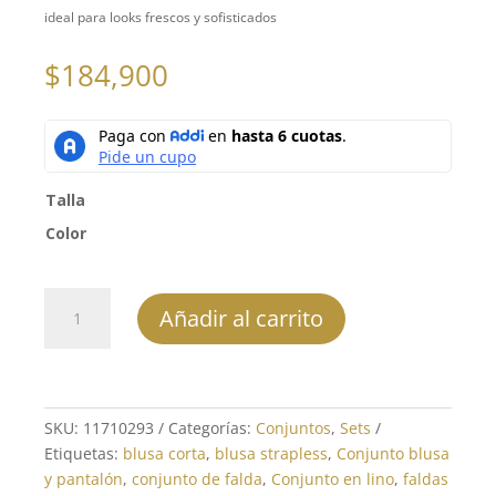
ideal para looks frescos y sofisticados
$
184,900
Talla
Color
Conjunto
Añadir al carrito
Pantalón
REF:
11710293
cantidad
SKU:
11710293
Categorías:
Conjuntos
,
Sets
Etiquetas:
blusa corta
,
blusa strapless
,
Conjunto blusa
y pantalón
,
conjunto de falda
,
Conjunto en lino
,
faldas