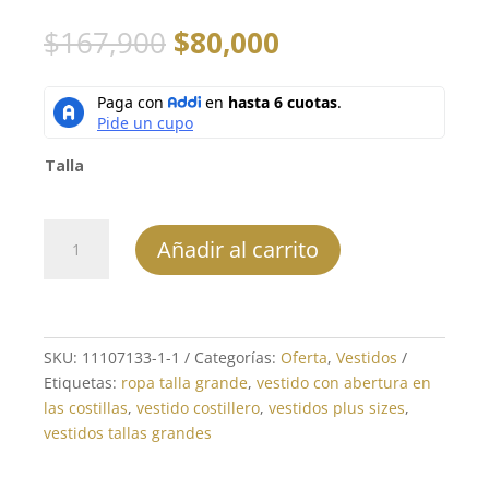
El
El
$
167,900
$
80,000
precio
precio
original
actual
era:
es:
$167,900.
$80,000.
Talla
Vestido
Añadir al carrito
largo
-
REF:
11107131
cantidad
SKU:
11107133-1-1
Categorías:
Oferta
,
Vestidos
Etiquetas:
ropa talla grande
,
vestido con abertura en
las costillas
,
vestido costillero
,
vestidos plus sizes
,
vestidos tallas grandes