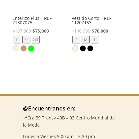
Enterizo Plus – REF:
Vestido Corto – REF:
21307075
11207153
El
El
El
El
$
187,900
$
75,000
$
146,900
$
70,000
precio
precio
precio
precio
L
XL
2XL
S
M
L
original
actual
original
actual
era:
es:
era:
es:
$187,900.
$75,000.
$146,900.
$70,000.
@Encuentranos en:
📍Cra 59
Transv 49B – 03 Centro Mundial de
la Moda
Lunes a Viernes 9:00 am – 5:30 pm