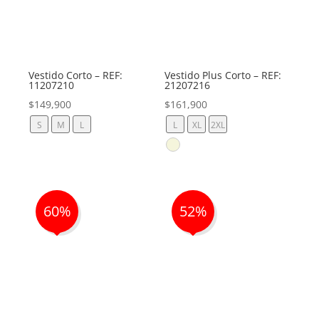
Vestido Corto – REF:
Vestido Plus Corto – REF:
11207210
21207216
$
149,900
$
161,900
S
M
L
L
XL
2XL
60%
52%