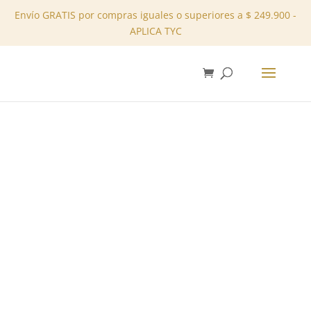
Envío GRATIS por compras iguales o superiores a $ 249.900 -
APLICA TYC
✕
Inicio
/
Tienda
/
Vestidos
/ Vestido largo – REF:
11107131