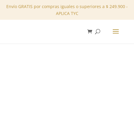
Envío GRATIS por compras iguales o superiores a $ 249.900 -
APLICA TYC
✕
Inicio
/
Tienda
/
Vestidos
/ Vestido largo – REF:
11107180