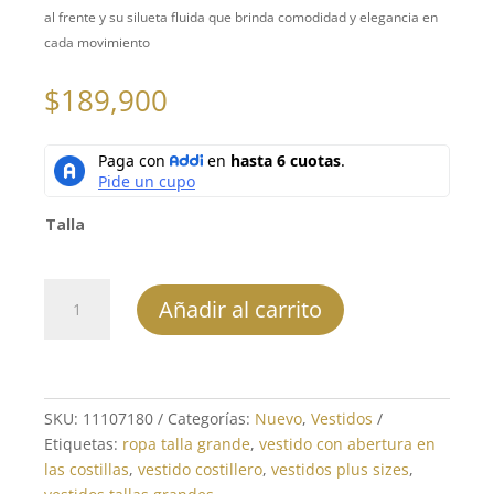
al frente y su silueta fluida que brinda comodidad y elegancia en
cada movimiento
$
189,900
Talla
Vestido
Añadir al carrito
largo
-
REF:
11107180
cantidad
SKU:
11107180
Categorías:
Nuevo
,
Vestidos
Etiquetas:
ropa talla grande
,
vestido con abertura en
las costillas
,
vestido costillero
,
vestidos plus sizes
,