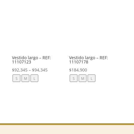
Vestido largo – REF:
Vestido largo – REF:
11107123
11107178
$
92,345
–
$
94,345
$
184,900
S
M
L
S
M
L