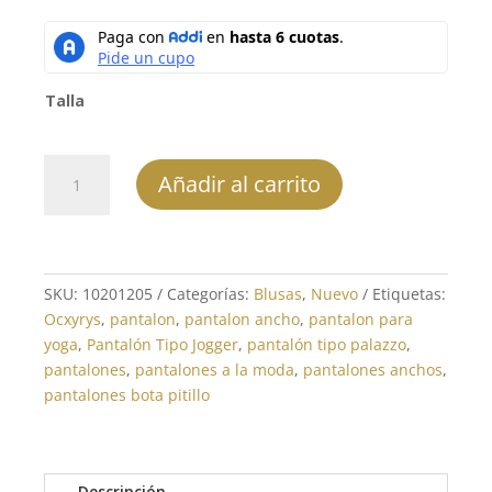
Talla
Blusa
Añadir al carrito
Camisera
-
REF:
10201205
cantidad
SKU:
10201205
Categorías:
Blusas
,
Nuevo
Etiquetas:
Ocxyrys
,
pantalon
,
pantalon ancho
,
pantalon para
yoga
,
Pantalón Tipo Jogger
,
pantalón tipo palazzo
,
pantalones
,
pantalones a la moda
,
pantalones anchos
,
pantalones bota pitillo
Descripción