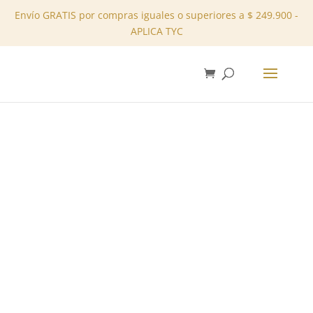
Envío GRATIS por compras iguales o superiores a $ 249.900 -
APLICA TYC
✕
Inicio
/
Tienda
/
Blusas
/ Blusa Camisera – REF:
10201205