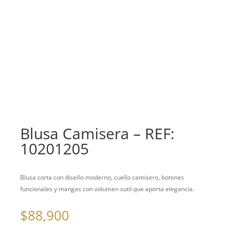
Blusa Camisera – REF:
10201205
Blusa corta con diseño moderno, cuello camisero, botones
funcionales y mangas con volumen sutil que aporta elegancia.
$
88,900