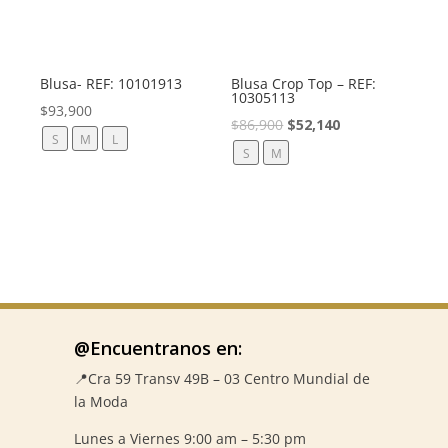
Blusa- REF: 10101913
Blusa Crop Top – REF:
10305113
$
93,900
El
El
$
86,900
$
52,140
S
M
L
precio
precio
S
M
original
actual
era:
es:
$86,900.
$52,140.
@Encuentranos en:
📍Cra 59
Transv 49B – 03 Centro Mundial de
la Moda
Lunes a Viernes 9:00 am – 5:30 pm