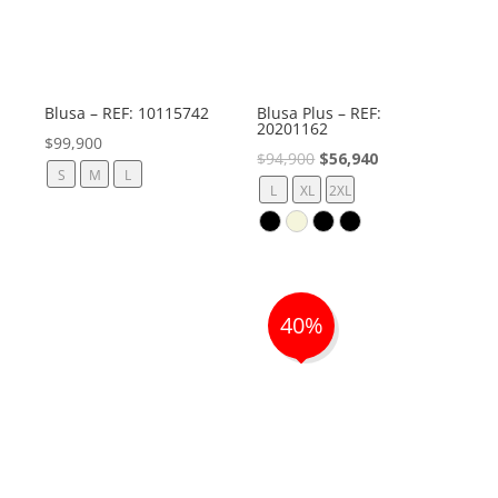
Blusa – REF: 10115742
Blusa Plus – REF:
20201162
$
99,900
El
El
$
94,900
$
56,940
S
M
L
precio
precio
L
XL
2XL
original
actual
era:
es:
$94,900.
$56,940.
40%