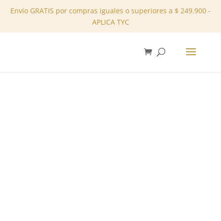
Envío GRATIS por compras iguales o superiores a $ 249.900 -
APLICA TYC
✕
Inicio
/
Tienda
/
Blusas
/ Blusa – REF: 10201178