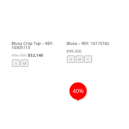
Blusa Crop Top – REF:
Blusa – REF: 10115742
10305113
$
99,900
El
El
$
86,900
$
52,140
S
M
L
precio
precio
S
M
original
actual
era:
es:
$86,900.
$52,140.
40%