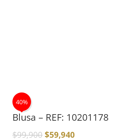
40%
Blusa – REF: 10201178
El
El
$
99,900
$
59,940