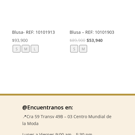
Blusa- REF: 10101913
Blusa – REF: 10101903
El
El
$
93,900
$
89,900
$
53,940
precio
precio
S
M
L
S
M
original
actual
era:
es:
$89,900.
$53,940.
@Encuentranos en:
📍Cra 59
Transv 49B – 03 Centro Mundial de
la Moda
Lunes a Viernes 9:00 am – 5:30 pm