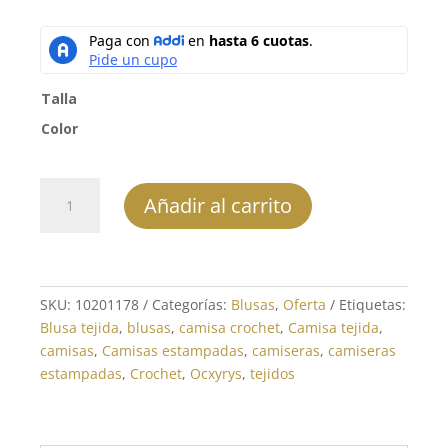
precio
precio
original
actual
era:
es:
$99,900.
$59,940.
Talla
Color
Blusa
Añadir al carrito
-
REF:
10201178
cantidad
SKU:
10201178
Categorías:
Blusas
,
Oferta
Etiquetas:
Blusa tejida
,
blusas
,
camisa crochet
,
Camisa tejida
,
camisas
,
Camisas estampadas
,
camiseras
,
camiseras
estampadas
,
Crochet
,
Ocxyrys
,
tejidos